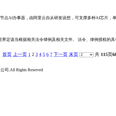
节点AI办事器，由阿里云自从研发设想，可支撑多种AI芯片，单柜支
界定该当根据相关法令律例及相关文件。 法令、律例授权的具有
首页
上一页
1
2
3
4
5
6
7
下一页
末页
共
115
页
6
l Rights Reserved