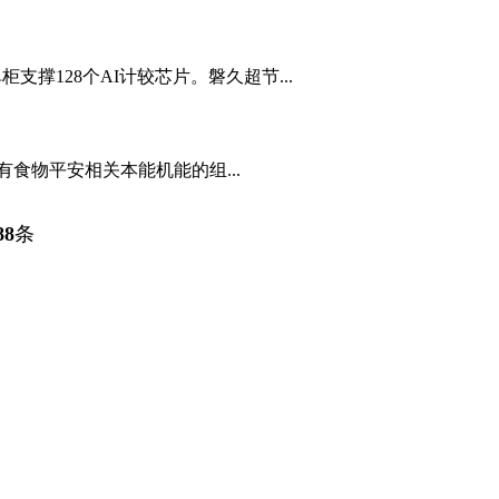
撑128个AI计较芯片。磐久超节...
食物平安相关本能机能的组...
88
条