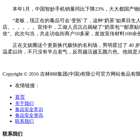
本年1月，中国智妙手机销量同比下降23%，大大都国产物
“老板，现正在的毒品可会‘变拆’了，这种‘奶茶’如果目生
店。。。。。。宣传中，工做人员沉点揭秘了“奶茶包”“邮票贴
坐”。此次勾当，共走访临街商户10多家，发放宣传材料100余
正在文娱圈这个更新换代极快的名利场，男明星过了 40 岁
温柔以待，不只没有半点老气，反而越活越五颜六色。他就是
Copyright © 2016 吉林888集团(中国)有限公司官方网站食品有限公司.Al
友情链接：
首页
关于我们
食品安全常识
食品安全资讯
联系我们
联系我们