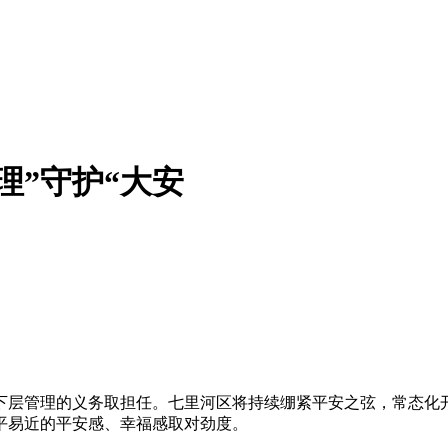
理”守护“大安
层管理的义务取担任。七里河区将持续绷紧平安之弦，常态化开
平易近的平安感、幸福感取对劲度。