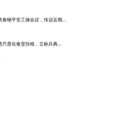
食物平安工做会议，传达近期...
度化食堂扶植，立标兵典...
条