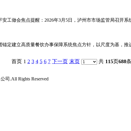
工做会焦点提醒：2026年3月5日，泸州市市场监管局召开系统
锚定建立高质量餐饮办事保障系统焦点方针，以尺度为基，推进尺
首页 1
2
3
4
5
6
7
下一页
末页
共
115
页
688
l Rights Reserved