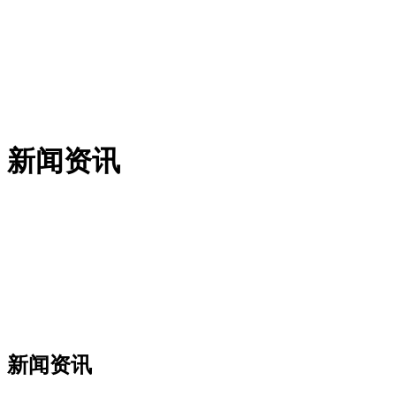
新闻资讯
新闻资讯