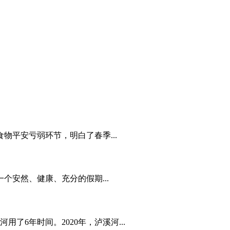
物平安亏弱环节，明白了春季...
安然、健康、充分的假期...
了6年时间。2020年，泸溪河...