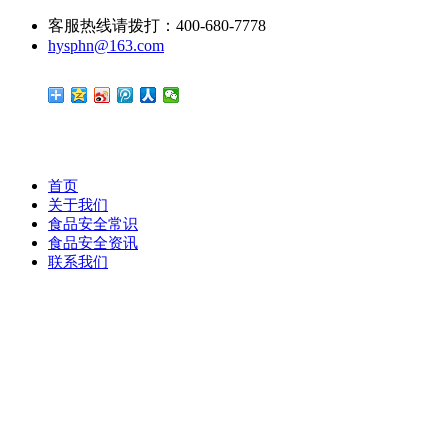
客服热线请拨打：400-680-7778
hysphn@163.com
首页
关于我们
食品安全常识
食品安全资讯
联系我们