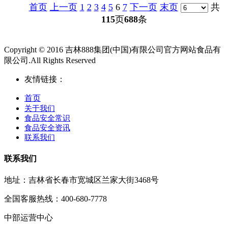
首页
上一页
1
2
3
4
5
6
7
下一页
末页
共
115
页
688
条
Copyright © 2016 吉林888集团(中国)有限公司官方网站食品有
限公司.All Rights Reserved
友情链接：
首页
关于我们
食品安全常识
食品安全资讯
联系我们
联系我们
地址：吉林省长春市宽城区兰家大街3468号
全国客服热线：400-680-7778
中部运营中心