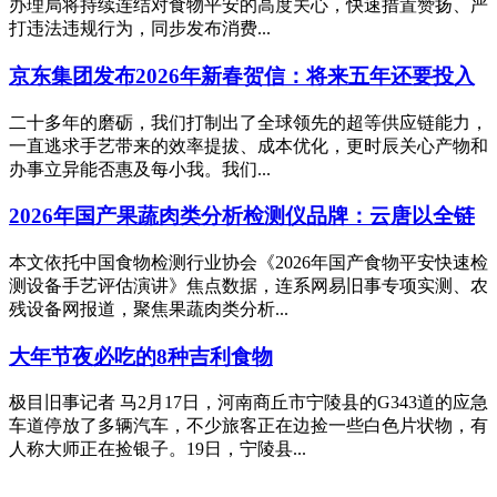
办理局将持续连结对食物平安的高度关心，快速措置赞扬、严
打违法违规行为，同步发布消费...
京东集团发布2026年新春贺信：将来五年还要投入
二十多年的磨砺，我们打制出了全球领先的超等供应链能力，
一直逃求手艺带来的效率提拔、成本优化，更时辰关心产物和
办事立异能否惠及每小我。我们...
2026年国产果蔬肉类分析检测仪品牌：云唐以全链
本文依托中国食物检测行业协会《2026年国产食物平安快速检
测设备手艺评估演讲》焦点数据，连系网易旧事专项实测、农
残设备网报道，聚焦果蔬肉类分析...
大年节夜必吃的8种吉利食物
极目旧事记者 马2月17日，河南商丘市宁陵县的G343道的应急
车道停放了多辆汽车，不少旅客正在边捡一些白色片状物，有
人称大师正在捡银子。19日，宁陵县...