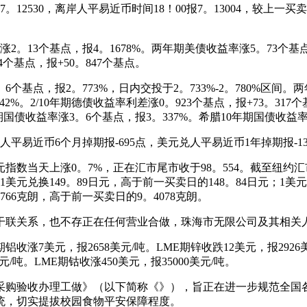
2530，离岸人平易近币时间18！00报7。13004，较上一买卖
13个基点，报4。1678%。两年期美债收益率涨5。73个基点，
个基点，报+50。847个基点。
基点，报2。773%，日内交投于2。733%-2。780%区间。
342%。2/10年期德债收益率利差涨0。923个基点，报+73。3
期国债收益率涨3。6个基点，报3。337%。希腊10年期国债收益率
平易近币6个月掉期报-695点，美元兑人平易近币1年掉期报-13
天上涨0。7%，正在汇市尾市收于98。554。截至纽约汇市尾
1美元兑换149。89日元，高于前一买卖日的148。84日元；1美
4766克朗，高于前一买卖日的9。4078克朗。
联关系，也不存正在任何营业合做，珠海市无限公司及其相关
收涨7美元，报2658美元/吨。LME期锌收跌12美元，报2926美
美元/吨。LME期钴收涨450美元，报35000美元/吨。
购验收办理工做》（以下简称《》），旨正在进一步规范全国各
统，切实提拔校园食物平安保障程度。