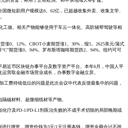
美元的资金，将用于正在欧洲、和中东地域大举扩建。
国微短剧用户规模达6。62亿，已超越收集外卖、收集文学、
元。
定制化工做。相关产物能够使用于车云一体化、高阶辅帮驾驶等相
。12%。CBOT小麦期货涨1。30%，报5。2625美元/蒲式
咖啡“C”期货涨0。94%。罗布斯塔咖啡期货跌2。94%。纽约可可
易近币区块链办事平台及数字资产平台。本年6月，中国人平
际化运营取金融市场营业成长，办事数字金融立异。
矿加工费持续低位的问题是此次会议中代表反馈最集中的问题，
电隔磁材料、超微细线材等产物。
铂化疗及PD-1/PD-L1剂医治失败的不成手术切除的局部晚期或
行增资，增资价钱为3元/1元注册本钱，增资金额合计不跨