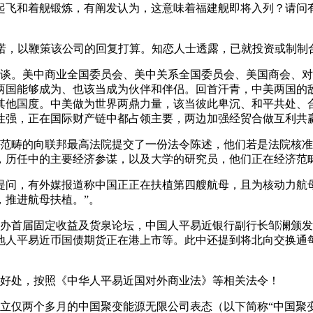
飞和着舰锻炼，有阐发认为，这意味着福建舰即将入列？请问有
，以鞭策该公司的回复打算。知恋人士透露，已就投资或制制
谈。美中商业全国委员会、美中关系全国委员会、美国商会、对
两国能够成为、也该当成为伙伴和伴侣。回首汗青，中美两国的
其他国度。中美做为世界两鼎力量，该当彼此卑沉、和平共处、
性强，正在国际财产链中都占领主要，两边加强经贸合做互利共
范畴的向联邦最高法院提交了一份法令陈述，他们若是法院核准
，历任中的主要经济参谋，以及大学的研究员，他们正在经济范
问，有外媒报道称中国正正在扶植第四艘航母，且为核动力航母
，推进航母扶植。”。
办首届固定收益及货泉论坛，中国人平易近银行副行长邹澜颁发
人平易近币国债期货正在港上市等。此中还提到将北向交换通每日
好处，按照《中华人平易近国对外商业法》等相关法令！
立仅两个多月的中国聚变能源无限公司表态（以下简称“中国聚