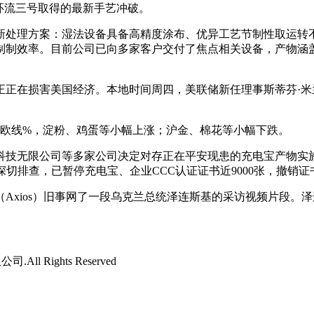
环流三号取得的最新手艺冲破。
处理方案：湿法设备具备高精度涂布、优异工艺节制性取运转不
制制效率。目前公司已向多家客户交付了焦点相关设备，产物涵
在损害美国经济。本地时间周四，美联储新任理事斯蒂芬·米
欧线%，淀粉、鸡蛋等小幅上涨；沪金、棉花等小幅下跌。
无限公司等多家公司决定对存正在平安现患的充电宝产物实施召
切排查，已暂停充电宝、企业CCC认证证书近9000张，撤销证书
xios）旧事网了一段乌克兰总统泽连斯基的采访视频片段。
l Rights Reserved