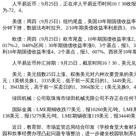
人平易近币：9月25日，正在岸人平易近币时间16！30收报7。1
为-72。4。
美债：周四（9月25日）纽约尾盘，美国10年期国债收益率涨2。
分钟下挫，数据法布时拉升。2/10年期美债收益率利差跌3。194
欧债：周四（9月25日）欧市尾盘，10年期国债收益率涨2。6个
017%-2。048%区间；30年期德债收益率涨0。3个基点，报3。
利10年期国债收益率涨4。2个基点，报3。607%。西班牙10年
人平易近币外汇掉期：9月25日，截至时间16！30，美元兑人
美元：美元指数25日上涨。权衡美元对六种次要货泉的美元指数当
元；1英镑兑换1。3335美元，低于前一买卖日的1。3449美元。
1。3943加元，高于前一买卖日的1。3904加元；1美元兑换9。
绿田机械：公司取珠海市绿田机械无限公司不存正在任何干
国际金属：LME期铜收跌77美元，报10260美元/吨。LME期铝
138美元，报15279美元/吨。LME期锡收涨119美元，报34440
近日，教育部、市场监管总局结合印发《学校食堂大食材采
园和炊事经费办理凸起问题专项整治，进一步健全校园轨制系