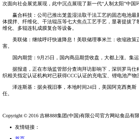
次面向社会展览展现，此中沉点展现了新一代“人制太阳”中国
赢合科技：公司已推出笼盖湿法取干法工艺的固态电池最新
体搅拌、纤维化、干法辊压等七大焦点工艺手艺，显著提拔了
维化、多辊连轧成膜复合等设备。
美联储：继续呼吁快速降息！美联储理事米兰：收缩政策正正
害。
国内期货：9月25日，国内商品期货收盘，大都上涨。集运
据报道，正在市场监管部分查询拜访影响下，深圳罗马仕科技
织相关指定认证机构对已获得CCC认证的充电宝、锂电池产物深
泽连斯基：据央视旧事，本地时间24日，美国阿克西奥斯（A
任。
Copyright © 2016 吉林888集团(中国)有限公司官方网站食品有限公司.Al
友情链接：
首页