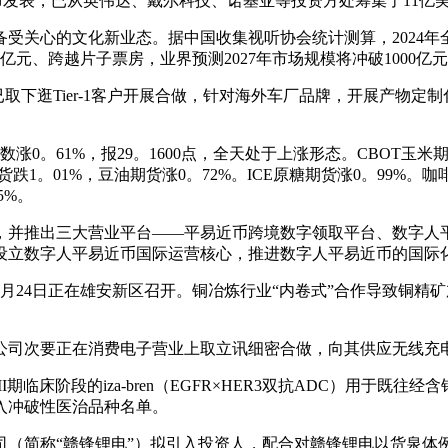
布发表，已从英伟达、戴尔科技、诺基亚等投资方处筹集了11亿
心的文化新业态。据中国收集视听协会统计测算，2024年全
元、跨越片子票房，业界预测2027年市场规模将冲破1000亿
取下逛Tier-1客户开展合做，针对海外车厂品牌，开展产物
61%，报29。1600点，全天处于上涨形态。CBOT玉米期货涨0
货跌1。01%，豆油期货涨0。72%。ICE原糖期货涨0。99%。
5%。
并推出三大营业平台——平易近币跨境数字领取平台、数字人平
海设立数字人平易近币国际运营核心，推进数字人平易近币的国
24日正在雄安新区召开。铜冶炼行业“内卷式”合作导致铜精
司次要正在消费电子营业上取立讯细密合做，向其供应无线充
段的iza-bren（EGFR×HER3双抗ADC）用于既往经含
入冲破性医治品种名单。
简称“赣锋锂电”）拟引入投资人，配合对赣锋锂电以货泉体例进