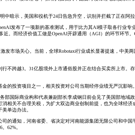
明中暗示，美国和役机于24日告急升空，识别并拦截了正在阿
OpenAI发布了一项新的基准测试，用于比力其AI模子取各行业
而经济价值工做是OpenAI开辟通用（AGI）的环节环节。Open
发市场关心。当前，全球Robotaxi行业成长显著提速，中美两
不跨越3。31亿股境外上市通俗股并正在结合买卖所上市。存
金的投资项目之一，相关投资对公司当期经停业绩无严沉影响
务部国际商业构和代表兼副部长李成钢日前会见了美国部地域政
打消相关不合理关税，为扩大双边商业创制前提，也为全球经济
于美单边办法。
通知，河南省委、省决定对河南能源集团无限公司和中国平煤神
。62%。