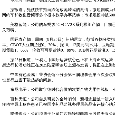
本地时间周四，英国人工智能根本设备草创公司Nscale颁
据报道，凭仗快节拍而跌荡放诞崎岖的剧情，微短剧成为备受关
网约车和收集音频等多个根本数字办事范畴；市场规模冲破500亿
美格智能：公司的车规级5G+C-V2X系列模组产物，目前已
关范畴。
国际农产物：周四（9月25日）纽约尾盘，彭博谷物分类指数涨0。
耳。CBOT大豆期货涨0。30%，报10。12美元/蒲式耳，豆粕期
期货跌1。66%，伦敦可可期货跌0。99%。ICE棉花期货涨0。1
据25日报道，平易近币国际运营核心已正在上海正式运营，
易近行长潘功胜正在2025陆家嘴论坛上颁布发表，将正在上
中国有色金属工业协会铜业分会第三届理事会第五次会议9月
也是行业当下最凸起的问题。
东尼电子：公司取宁德时代合做的次要产物为柔性线板，公
百利天恒：公司自从研发的全球初创、新概念且独一进入III期临床阶
转移性尿上皮癌患者已被国度药品监视办理局药品审评核心纳
赣锋锂业：公司控股子公司江西赣锋锂电科技股份无限公司（