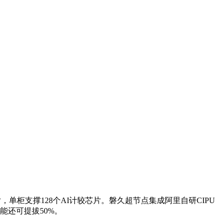
单柜支撑128个AI计较芯片。磐久超节点集成阿里自研CIPU
推能还可提拔50%。