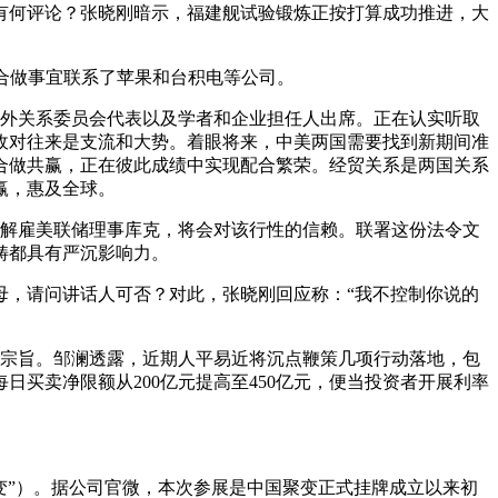
何评论？张晓刚暗示，福建舰试验锻炼正按打算成功推进，大
合做事宜联系了苹果和台积电等公司。
外关系委员会代表以及学者和企业担任人出席。正在认实听取
敌对往来是支流和大势。着眼将来，中美两国需要找到新期间准
合做共赢，正在彼此成绩中实现配合繁荣。经贸关系是两国关系
赢，惠及全球。
解雇美联储理事库克，将会对该行性的信赖。联署这份法令文
畴都具有严沉影响力。
，请问讲话人可否？对此，张晓刚回应称：“我不控制你说的
宗旨。邹澜透露，近期人平易近将沉点鞭策几项行动落地，包
买卖净限额从200亿元提高至450亿元，便当投资者开展利率
变”）。据公司官微，本次参展是中国聚变正式挂牌成立以来初