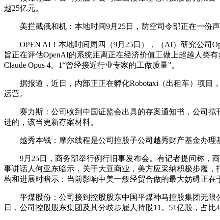
越25亿元。
美拦截俄和机：本地时间9月25日，防空司令部正在一份声
OPEN AI！本地时间周四（9月25日），（AI）研究公司
旨正在评估OpenAI的系统距离正在经济价值工做上超越人类有多近。
Claude Opus 4。1“曾经接近行业专家的工做质量”。
据报道，近日，内部正正在孵化Robotaxi（出租车）项目，激
运营。
赛力斯：公司收到中国证监会出具的存案通知书，公司拟刊行
进的，该当更新存案材料。
越秀本钱：摩尔线程是公司控股子公司越秀财产基金办理基
9月25日，商务部举行例行旧事发布会。有记者提问称，商
事讲话人何亚东暗示，关于大豆商业，美方应采纳积极步履，
构和进展时暗示：当前影响中美一般经贸合做的最大妨碍正在
平煤股份：公司接到控股股东中国平煤神马控股集团无限公司的
日，公司控股股东集团及其分歧步履人持股11。51亿股，占比46