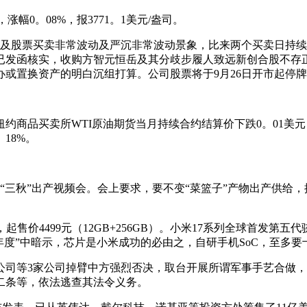
0。08%，报3771。1美元/盎司。
次触及股票买卖非常波动及严沉非常波动景象，比来两个买卖日持
已发函核实，收购方智元恒岳及其分歧步履人致远新创合股不存正
或置换资产的明白沉组打算。公司股票将于9月26日开市起停
商品买卖所WTI原油期货当月持续合约结算价下跌0。01美元，
18%。
三秋”出产视频会。会上要求，要不变“菜篮子”产物出产供给
价4499元（12GB+256GB）。小米17系列全球首发第五
年雷军年度”中暗示，芯片是小米成功的必由之，自研手机SoC，至多
等3家公司掉臂中方强烈否决，取台开展所谓军事手艺合做，
二条等，依法逃查其法令义务。