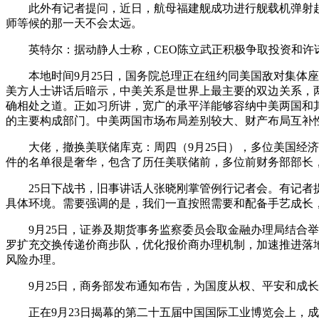
此外有记者提问，近日，航母福建舰成功进行舰载机弹射起
师等候的那一天不会太远。
英特尔：据动静人士称，CEO陈立武正积极争取投资和许诺
本地时间9月25日，国务院总理正在纽约同美国敌对集体座
美方人士讲话后暗示，中美关系是世界上最主要的双边关系，
确相处之道。正如习所讲，宽广的承平洋能够容纳中美两国和
的主要构成部门。中美两国市场布局差别较大、财产布局互补
大佬，撤换美联储库克：周四（9月25日），多位美国经济
件的名单很是奢华，包含了历任美联储前，多位前财务部部长
25日下战书，旧事讲话人张晓刚掌管例行记者会。有记者提
具体环境。需要强调的是，我们一直按照需要和配备手艺成长
9月25日，证券及期货事务监察委员会取金融办理局结合举
罗扩充交换传递价商步队，优化报价商办理机制，加速推进落地
风险办理。
9月25日，商务部发布通知布告，为国度从权、平安和成长
正在9月23日揭幕的第二十五届中国国际工业博览会上，成