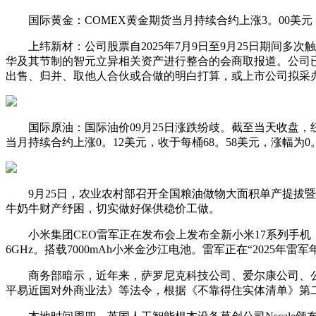
国际黄金：COMEX黄金期货当月持续合约上涨3。00美元，涨幅
上纬新材：公司股票自2025年7月9日至9月25日期间多
华及其节制的智元立异相关资产进行整合的会商取报道。公司
出售、归并、取他人合伙或合做的明白打算，或上市公司拟采办
国际原油：国际油价09月25日涨跌纷歧。截至当天收盘，纽约
当月持续合约上涨0。12美元，收于每桶68。58美元，涨幅为0。
9月25日，农业农村部召开全国粮油做物大面积单产提拔暨“
牛奶牛财产纾困，切实做好保供稳价工做。
小米集团CEO雷军正在发布会上发布全新小米17系列手机，起售
6GHz。搭载7000mAh小米金沙江电池。雷军正在“2025
商务部暗示，近年来，萨罗尼克科技公司、爱尔康公司、公司
平易近国对外商业法》等法令，根据《不靠得住实体清单》第