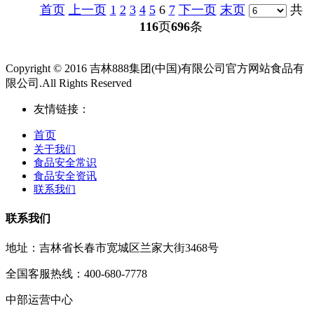
首页
上一页
1
2
3
4
5
6
7
下一页
末页
共
116
页
696
条
Copyright © 2016 吉林888集团(中国)有限公司官方网站食品有
限公司.All Rights Reserved
友情链接：
首页
关于我们
食品安全常识
食品安全资讯
联系我们
联系我们
地址：吉林省长春市宽城区兰家大街3468号
全国客服热线：400-680-7778
中部运营中心