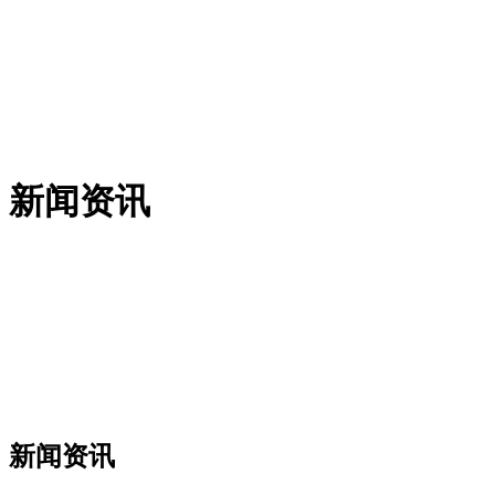
新闻资讯
新闻资讯