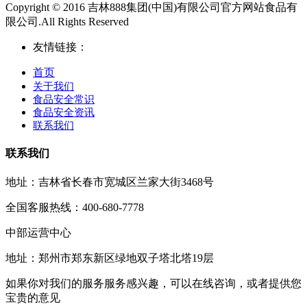
Copyright © 2016 吉林888集团(中国)有限公司官方网站食品有
限公司.All Rights Reserved
友情链接：
首页
关于我们
食品安全常识
食品安全资讯
联系我们
联系我们
地址：吉林省长春市宽城区兰家大街3468号
全国客服热线：400-680-7778
中部运营中心
地址：郑州市郑东新区绿地双子塔北塔19层
如果你对我们的服务服务感兴趣，可以在线咨询，或者提供您
宝贵的意见