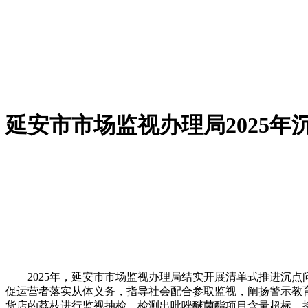
延安市市场监视办理局2025年
2025年，延安市市场监视办理局结实开展清单式推进沉点
促运营者落实从体义务，指导社会配合参取监视，阐扬警示教育
货店的荔枝进行监视抽检，检测出吡唑醚菌酯项目含量超标。