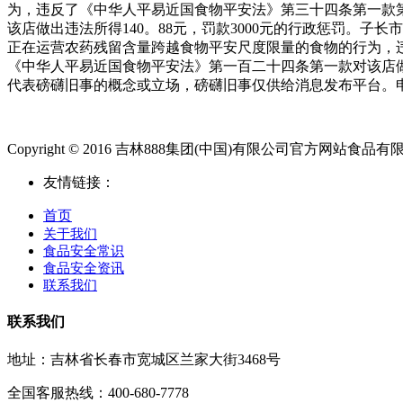
为，违反了《中华人平易近国食物平安法》第三十四条第一款第
该店做出违法所得140。88元，罚款3000元的行政惩罚。
正在运营农药残留含量跨越食物平安尺度限量的食物的行为，违
《中华人平易近国食物平安法》第一百二十四条第一款对该店做
代表磅礴旧事的概念或立场，磅礴旧事仅供给消息发布平台。
Copyright © 2016 吉林888集团(中国)有限公司官方网站食品有限公司.Al
友情链接：
首页
关于我们
食品安全常识
食品安全资讯
联系我们
联系我们
地址：吉林省长春市宽城区兰家大街3468号
全国客服热线：400-680-7778