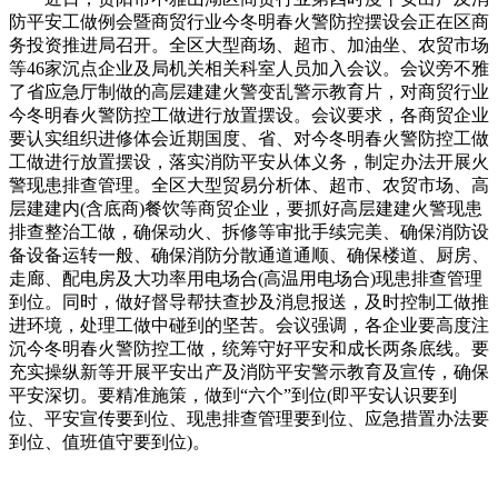
防平安工做例会暨商贸行业今冬明春火警防控摆设会正在区商
务投资推进局召开。全区大型商场、超市、加油坐、农贸市场
等46家沉点企业及局机关相关科室人员加入会议。会议旁不雅
了省应急厅制做的高层建建火警变乱警示教育片，对商贸行业
今冬明春火警防控工做进行放置摆设。会议要求，各商贸企业
要认实组织进修体会近期国度、省、对今冬明春火警防控工做
工做进行放置摆设，落实消防平安从体义务，制定办法开展火
警现患排查管理。全区大型贸易分析体、超市、农贸市场、高
层建建内(含底商)餐饮等商贸企业，要抓好高层建建火警现患
排查整治工做，确保动火、拆修等审批手续完美、确保消防设
备设备运转一般、确保消防分散通道通顺、确保楼道、厨房、
走廊、配电房及大功率用电场合(高温用电场合)现患排查管理
到位。同时，做好督导帮扶查抄及消息报送，及时控制工做推
进环境，处理工做中碰到的坚苦。会议强调，各企业要高度注
沉今冬明春火警防控工做，统筹守好平安和成长两条底线。要
充实操纵新等开展平安出产及消防平安警示教育及宣传，确保
平安深切。要精准施策，做到“六个”到位(即平安认识要到
位、平安宣传要到位、现患排查管理要到位、应急措置办法要
到位、值班值守要到位)。