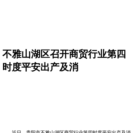
不雅山湖区召开商贸行业第四
时度平安出产及消
近日，贵阳市不雅山湖区商贸行业第四时度平安出产及消