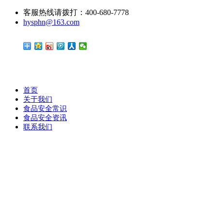
客服热线请拨打：400-680-7778
hysphn@163.com
首页
关于我们
食品安全常识
食品安全资讯
联系我们