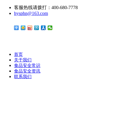
客服热线请拨打：400-680-7778
hysphn@163.com
首页
关于我们
食品安全常识
食品安全资讯
联系我们