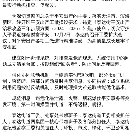
最实行动抓排查、促整改。
为深切贯彻习总关于平安出产的主要，落实天津市、滨海
新区、经开区平安出产工做摆设要求，锚定《泰达街平安出产
治标攻坚三年步履方案（2024—2026）》焦点使命，切实守护
人平易近群命财富平安，12月2日，泰达街召开工委扩大会
议，对平安出产各项工做进行精准摆设，为高质量成长建牢平
安根底。
建立闭环办理系统。对排查发觉的现患、系统使用中的问
题成立清单台账，按期组织“回头看”，防止问题反弹回潮。
强化协同联动机制。严酷落实“街道吹哨、部分报到”机
制，跨范畴、跨部分问题及时共享消息、协同措置；成立系统
利用问题按期反馈机制，及时处理操为难题取功能优化需求。
规范消息：遇危化品泄露、火警、烟花爆仗平安事务等突
发环境，第一时间措置并街道，不得迟报、瞒报。
泰达街道工委、处事处带领班子，泰达街道工委相关担任
人，泰达街道两集团一核心带领班子及各部分担任人，泰达街
道纪检监察工委相关担任人，环投、市政、绿化、环卫公司相