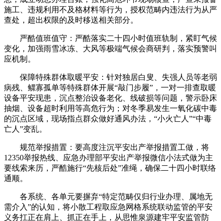
施工、违规利用不及格材料等行为，授权范畴内违法行为从严
查处，超出权限的及时移送相关部分。
严酷值班值守：严酷落实二十四小时值班轨制，紧盯气候
变化，加强雨雪冰冻、大风等极端气候会商研判，落实预警叫
应机制。
保障特殊群体取暖平安：针对独居白叟、失强人员等老弱
病残、鳏寡孤单等特殊群体开展“敲门步履”，一对一排查取暖
设备平安现患，沉点整治设备老化、线破损等问题，警示卧床
抽烟、设备超时利用等高危行为；对冬季易发生一氧化碳中毒
的沉点区域，现场指点群众做好通风办法，“小火亡人”“中毒
亡人”变乱。
规范举报措置：要高度注沉平安出产举报措置工做，将
12350举报热线、应急办理部平安出产举报微信小法式做为主
要线索来历，严酷施行“先核后处”准绳，确保二十四小时联络
通顺。
各系统、各单元要摒弃“特定范畴仅归行业办理、属地无
需介入”的认知，将小散工程取应急网格系统联动监管的平安
义务扛正在肩上、抓正在手上，从思惟泉源建牢平安监管防