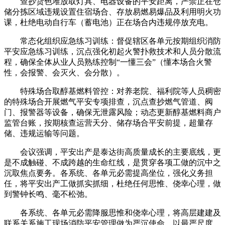
查抄货色堆放取灯具、电器设备的平安距离，严禁正在仓
储分拣区域违规设置住宿场合、存放易燃易爆品及利用明火功
课，杜绝电动自行车（蓄电池）正在场合内违规停放充电。
常态化组织应急练习训练：督促辖区各单元按期组织消防
平安应急练习训练，沉点强化初起火警扑救技术和人员分散流
程，确保全体从业人员熟练控制“一懂三会”（懂本场合火警
性，会报警、会灭火、会分散）。
特殊场合取醇基燃料管控：对养老院、福利院等人员稠密
的特殊场合开展燃气平安专项排查，沉点查抄燃气管道、阀
门、报警器等设备，确保无泄露风险；动态更新醇基燃料商户
监管台账，按期核查运营天分、储存场合平安前提，超量存
储、违规运输等问题。
会议强调，平安出产是泰达街高质量成长的主要底线，更
是不成触碰、不成跨越的生命红线，是贯穿各项工做的沉中之
沉取焦点要务。各系统、各单元必需提高坐位，强化义务担
任，将平安出产工做抓实抓细，杜绝任何思惟、侥幸心理，做
到警钟长鸣、毫不松弛。
各系统、各单元必需降服思惟和侥幸心理，将高层建建及
联系关系施工现场消防平安管理做为严沉使命，以最严尺度、