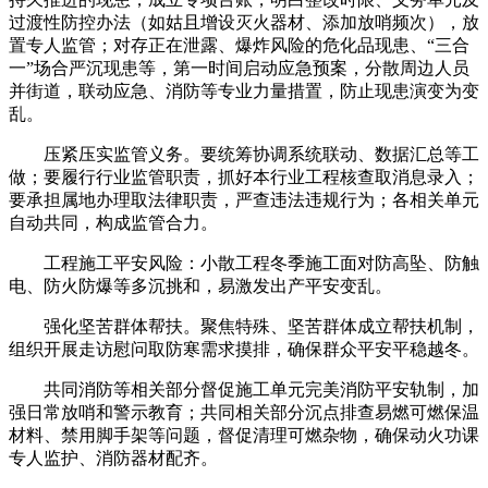
过渡性防控办法（如姑且增设灭火器材、添加放哨频次），放
置专人监管；对存正在泄露、爆炸风险的危化品现患、“三合
一”场合严沉现患等，第一时间启动应急预案，分散周边人员
并街道，联动应急、消防等专业力量措置，防止现患演变为变
乱。
压紧压实监管义务。要统筹协调系统联动、数据汇总等工
做；要履行行业监管职责，抓好本行业工程核查取消息录入；
要承担属地办理取法律职责，严查违法违规行为；各相关单元
自动共同，构成监管合力。
工程施工平安风险：小散工程冬季施工面对防高坠、防触
电、防火防爆等多沉挑和，易激发出产平安变乱。
强化坚苦群体帮扶。聚焦特殊、坚苦群体成立帮扶机制，
组织开展走访慰问取防寒需求摸排，确保群众平安平稳越冬。
共同消防等相关部分督促施工单元完美消防平安轨制，加
强日常放哨和警示教育；共同相关部分沉点排查易燃可燃保温
材料、禁用脚手架等问题，督促清理可燃杂物，确保动火功课
专人监护、消防器材配齐。