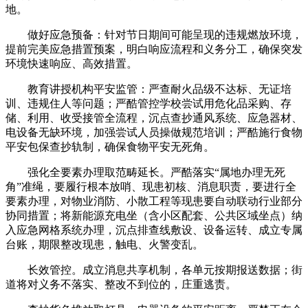
地。
做好应急预备：针对节日期间可能呈现的违规燃放环境，
提前完美应急措置预案，明白响应流程和义务分工，确保突发
环境快速响应、高效措置。
教育讲授机构平安监管：严查耐火品级不达标、无证培
训、违规住人等问题；严酷管控学校尝试用危化品采购、存
储、利用、收受接管全流程，沉点查抄通风系统、应急器材、
电设备无缺环境，加强尝试人员操做规范培训；严酷施行食物
平安包保查抄轨制，确保食物平安无死角。
强化全要素办理取范畴延长。严酷落实“属地办理无死
角”准绳，要履行根本放哨、现患初核、消息职责，要进行全
要素办理，对物业消防、小散工程等现患要自动联动行业部分
协同措置；将新能源充电坐（含小区配套、公共区域坐点）纳
入应急网格系统办理，沉点排查线敷设、设备运转、成立专属
台账，期限整改现患，触电、火警变乱。
长效管控。成立消息共享机制，各单元按期报送数据；街
道将对义务不落实、整改不到位的，庄重逃责。