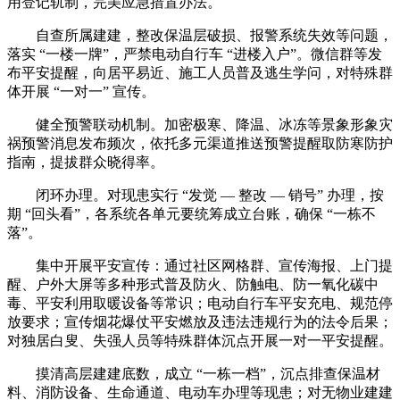
用登记轨制，完美应急措置办法。
自查所属建建，整改保温层破损、报警系统失效等问题，
落实 “一楼一牌”，严禁电动自行车 “进楼入户”。微信群等发
布平安提醒，向居平易近、施工人员普及逃生学问，对特殊群
体开展 “一对一” 宣传。
健全预警联动机制。加密极寒、降温、冰冻等景象形象灾
祸预警消息发布频次，依托多元渠道推送预警提醒取防寒防护
指南，提拔群众晓得率。
闭环办理。对现患实行 “发觉 — 整改 — 销号” 办理，按
期 “回头看”，各系统各单元要统筹成立台账，确保 “一栋不
落”。
集中开展平安宣传：通过社区网格群、宣传海报、上门提
醒、户外大屏等多种形式普及防火、防触电、防一氧化碳中
毒、平安利用取暖设备等常识；电动自行车平安充电、规范停
放要求；宣传烟花爆仗平安燃放及违法违规行为的法令后果；
对独居白叟、失强人员等特殊群体沉点开展一对一平安提醒。
摸清高层建建底数，成立 “一栋一档”，沉点排查保温材
料、消防设备、生命通道、电动车办理等现患；对无物业建建