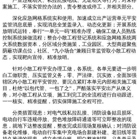
严查违规动火、私拉乱接电线、无证动火等行为；对未存
案施工、不落实管控办法的，责令整改或停工，并相关部分。
深化应急网格系统实和使用。加速成立出产运营单元平安
监管消息底册，实现消息全笼盖录入、动态化更新；开展系统
放哨试运转，奉行“一单元一码”精准办理，确保工做人员熟练
控制系统操做流程；整合小散工程登记系统和应急网格系统两
大系统数据资本，分区域分类施策，工业园区、大型商超聚焦
荫蔽功课点位，社区、“九小场合”兼顾日常监管取小散工程动
态，实现靶向宣传、精准放哨。
针对小散工程平安办理工做，各系统、各单元要进一步明
白工做职责、压实监管义务，零、严法律、沉实效，全面加强
辖区内小散工程平安管控。要沉点紧盯本单元内部相关施工项
目，杜绝“以包代管、一包了之”，严酷落实平安出产从体义
务，对小散工程从立项、施工到完工的全流程进行自动跟进、
一一核实、精准提醒，切实保障施工全程可控。
分类措置现患：对电气线私拉乱接、消防设备姑且损坏、
电动自行车违规停放、货色堆放障碍通道等可立即整改的现
患，就地下达整改提醒，整改完成后现场复核确认；对消防设
备老化维修、电动自行车集中充电场合新建补建、老旧线等需
持久推进的现患，成立专项台账，明白整改时限、义务单元及