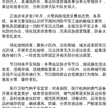
关担任人，各属地所长，泰达街道部属各事业单元带领班子，
泰达街道各社区、分析法律大队中队长加入。
正值岁末岁首年月，火警风险现患呈叠加态势。各系
统、各单元要深刻认识环节期间消防平安工做的极端主要性，
聚焦高层建建这一消防平安沉点范畴，全面压实平安义务，细
化防控办法，强化现患排查整治，完美应急措置预案，防备火
警变乱发生。
强化放哨排查：聚焦小区内、沿街商铺、城乡连系部等沉
点区域，开展常态化放哨，沉点排查无天分违法发卖、超量违
规存储行为，一经发觉当即固定并相关部分依法措置。
节日特殊平安风险：冬季临近除夕等节日，烟花爆仗违法
发卖、违规存储、违规燃险显著上升，小区内、沿街商铺可能
呈现不法运营存储行为，节日期间群众自觉燃放行为增加，易
激发火警、爆炸变乱。
医疗卫朝气构平安监管：对各病院、医疗机构的燃气设备
开展全笼盖查抄，核查管道密封性、燃气报警器安拆及运转形
态，及时改换老化软管；规范医用酒精、消毒试剂、品等危化
品的储存前提，确保通风、防爆、分类存放达标，严酷落实领