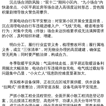
沉点场合消防风险：“双十二”期间小区内、“九小场合”内
快递坐点、小区平易近房等场合进入高强度运转形态，货色囤
积量剧增导致火警负荷攀升。
开展电动自行车平安整治：对室第小区开展全笼盖排查，
沉点清理电动自行车违规进楼入户、“飞线”充电、楼道堆放等
行为；对集中充电（停放）场合未达扶植要求或无法满脚需求
的小区，及时组织补建、增建。
明白分工。履行行业监管义务，梳理整改环境；履行属地
义务，成立 “三张清单”，对无物业办理的高层建建，确保监
管无死角；同时要严酷法律，构成合力。
冬季取暖平安风险：气温持续走低，居平易近取暖设备利
用频次大幅添加，电动自行车违规停放充电、电气线过载短等
问题集中凸显，“小火亡人”现患防控难度显著加大。
夯实根本设备保障。正在沉点区域开展供暖、供水设备
“拉网式” 排查整治，消弭管道冻裂、设备毛病等平安现患。
严抓小散工程全流程管控。全面开展小散工程消息登记存
案，沉点摸清工程类型、高危环节、功课人员天分等环节消
息，成立动态办理台账；强化高危环节现场核查，严查未报备