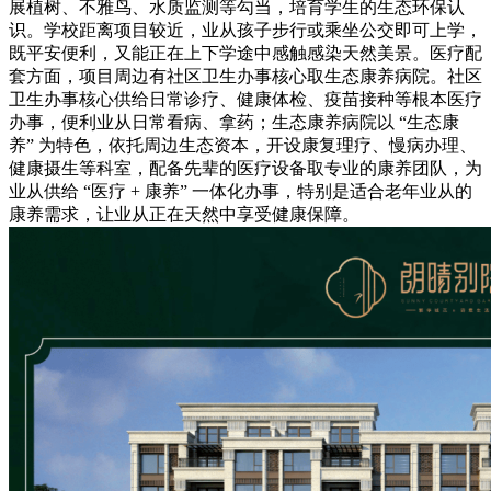
展植树、不雅鸟、水质监测等勾当，培育学生的生态环保认
识。学校距离项目较近，业从孩子步行或乘坐公交即可上学，
既平安便利，又能正在上下学途中感触感染天然美景。医疗配
套方面，项目周边有社区卫生办事核心取生态康养病院。社区
卫生办事核心供给日常诊疗、健康体检、疫苗接种等根本医疗
办事，便利业从日常看病、拿药；生态康养病院以 “生态康
养” 为特色，依托周边生态资本，开设康复理疗、慢病办理、
健康摄生等科室，配备先辈的医疗设备取专业的康养团队，为
业从供给 “医疗 + 康养” 一体化办事，特别是适合老年业从的
康养需求，让业从正在天然中享受健康保障。