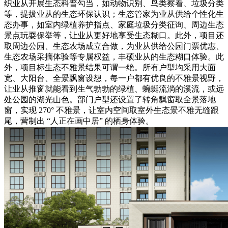
织业从开展生态科普勾当，如动物识别、鸟类察看、垃圾分类
等，提拔业从的生态环保认识；生态管家为业从供给个性化生
态办事，如室内绿植养护指点、家庭垃圾分类征询、周边生态
景点玩耍保举等，让业从更好地享受生态糊口。此外，项目还
取周边公园、生态农场成立合做，为业从供给公园门票优惠、
生态农场采摘体验等专属权益，丰硕业从的生态糊口体验。此
外，项目标生态不雅景结果可谓一绝。所有户型均采用大面
宽、大阳台、全景飘窗设想，每一户都有优良的不雅景视野，
让业从推窗就能看到生气勃勃的绿植、蜿蜒流淌的溪流，或远
处公园的湖光山色。部门户型还设置了转角飘窗取全景落地
窗，实现 270° 不雅景，让室内空间取室外生态景不雅无缝跟
尾，营制出 “人正在画中居” 的栖身体验。