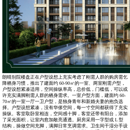
朗晴别院楼盘正在户型设想上充实考虑了刚需人群的购房需乞
降栖身习惯，推出了建面约 60-90㎡的一室、两室刚需户型，
户型设想紧凑适用，空间操纵率高，总价低，门槛低，可以或
许充实满脚刚需人群的栖身需求。一室户型方面，建面约 60-
70㎡的一室一厅一卫户型，是独身青年和新婚夫妻的抱负选
择。户型设想紧凑，没有华侈空间，每一寸空间都获得了充实
操纵。客堂取卧室相连，空间感十脚，客堂还带有阳台，添加
了采光面积，让室内愈加敞亮通透。厨房采用一字型或 L 型
结构，操做空间充脚，满脚日常烹调需求。卫生间干湿分手设