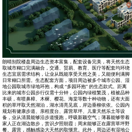
朗晴别院楼盘周边生态资本富集，配套设备完美，将天然生态
取城市糊口完满融合，交通、贸易、教育、医疗等配套均环绕
生态宜居需求结构，让业从既能享受天然之美，又能便利满脚
日常糊口所需。生态配套方面，项目周边被多个城市公园、湿
地公园取城市绿地环抱，构成 “多园环抱” 的生态款式。距离
比来的城市公园步行仅需十分钟，公园内绿植繁茂，植被品种
丰硕，有喷鼻樟、木樨、樱花、海棠等数十种动物，还有大面
积的草坪取天然湖泊，湖水清亮见底，岸边垂柳依依。公园内
规划有健康步道、亲程度台、露营草坪、儿童天然乐土等设
备，业从清晨能够沿步道慢跑，呼吸新颖空气；薄暮能够带着
家人正在湖边散步，赏识夕照朝霞；周末能够正在露营草坪野
餐、露营，感触感染大天然的取惬意。此外，周边还有湿地公