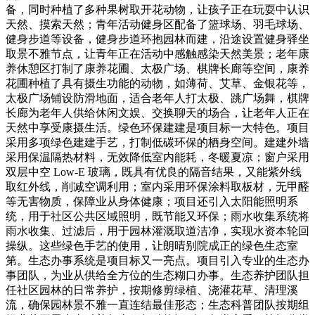
备，同时种植了多种果树取开花动物，让孩子正在玩耍中认识
天然、摸索天然；青年活动健身区配备了篮球场、羽毛球场、
健身步道等设备，健身步道环抱园林而建，沿途设置健身驿坐
取景不雅节点，让青年正在活动中感触感染天然美景；老年康
养休憩区打制了康养花圃、太极广场、棋牌长廊等空间，康养
花圃种植了具有摄生功能的动物，如薄荷、艾草、金银花等，
太极广场铺设防滑地面，适合老年人打太极、跳广场舞，棋牌
长廊为老年人供给休闲文娱、交换聊天的场合，让老年人正在
天然中享受康摄生活。绿色环保建建是项目标一大特色。项目
采用多项绿色建建手艺，打制低碳环保的栖身空间。建建外墙
采用保温隔热材料，无效降低室内能耗，冬暖夏凉；窗户采用
双层中空 Low-E 玻璃，既具有优良的隔音结果，又能紫外线
取红外线，削减空调利用；室内采用环保涂料取板材，无甲醛
等无害物质，保障业从身体健康；项目还引入太阳能照明系
统，用于社区公共区域照明，既节能又环保；雨水收集系统将
雨水收集、过滤后，用于园林灌溉取道洁净，实现水资本轮回
操纵。这些绿色手艺的使用，让朗晴别院成正的绿色生态室
第。生态办事系统是项目标又一亮点。项目引入专业的生态办
事团队，为业从供给全方位的生态糊口办事。生态养护团队担
任社区园林的日常养护，按期修剪绿植、浇灌花草、清理溪
流，确保园林景不雅一直连结最佳形态；生态科普团队按期组