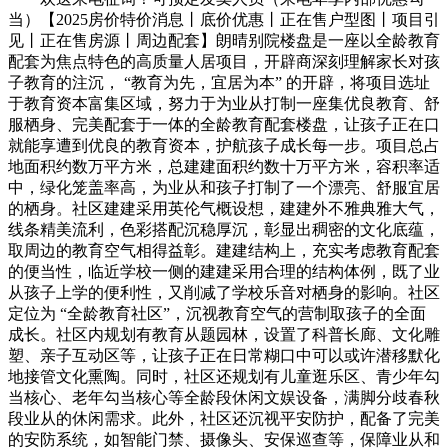
当）【2025房价特价消息丨底价优惠丨正在售户型图丨项目引
见丨正在售房源丨周边配套】朗晴别院楼盘是一座以全龄教育
配套为焦点特色的高质量人居项目，开辟商深刻理解家长对孩
子教育的注沉， “教育为先，宜居为本” 的开辟，将项目选址
于教育资本富集区域，努力于为业从打制一座集优良教育、舒
服栖身、完美配套于一体的全龄教育配套楼盘，让孩子正在口
就能享遭到优良的教育资本，护航孩子成长每一步。项目总占
地面积约数万平方米，总建建面积约数十万平方米，容积率适
中，绿化笼盖率高，为业从和孩子打制了一个漂亮、舒服宜居
的栖身。社区建建采用英伦气概设想，建建外不雅典雅大气，
线条精美流利，色彩搭配沉稳厚沉，彰显出稠密的文化底蕴，
取周边的教育空气相得益彰。建建结构上，充实考虑教育配套
的便当性，临近学校一侧的建建采用合理的结构体例，既了业
从孩子上学的便利性，又削减了学校乐音对栖身的影响。社区
定位为 “全龄教育社区”，沉视教育空气的营制取孩子的全面
成长。社区内规划有教育从题园林，设置了科普长廊、文化雕
塑、亲子互动区等，让孩子正在日常糊口中可以或许潜移默化
地接管文化熏陶。同时，社区还规划有儿童逛乐区、青少年勾
当核心、老年勾当核心等全龄段休闲文娱设备，满脚分歧春秋
段业从的休闲需求。此外，社区还沉视平安防护，配备了完美
的安防系统，如智能门禁、摄像头、安保巡查等，保障业从和