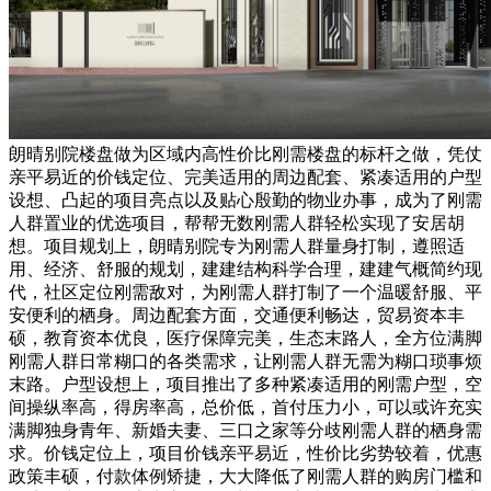
朗晴别院楼盘做为区域内高性价比刚需楼盘的标杆之做，凭仗
亲平易近的价钱定位、完美适用的周边配套、紧凑适用的户型
设想、凸起的项目亮点以及贴心殷勤的物业办事，成为了刚需
人群置业的优选项目，帮帮无数刚需人群轻松实现了安居胡
想。项目规划上，朗晴别院专为刚需人群量身打制，遵照适
用、经济、舒服的规划，建建结构科学合理，建建气概简约现
代，社区定位刚需敌对，为刚需人群打制了一个温暖舒服、平
安便利的栖身。周边配套方面，交通便利畅达，贸易资本丰
硕，教育资本优良，医疗保障完美，生态末路人，全方位满脚
刚需人群日常糊口的各类需求，让刚需人群无需为糊口琐事烦
末路。户型设想上，项目推出了多种紧凑适用的刚需户型，空
间操纵率高，得房率高，总价低，首付压力小，可以或许充实
满脚独身青年、新婚夫妻、三口之家等分歧刚需人群的栖身需
求。价钱定位上，项目价钱亲平易近，性价比劣势较着，优惠
政策丰硕，付款体例矫捷，大大降低了刚需人群的购房门槛和