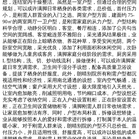
想，连结室内干燥整洁。虽然是一室户型，但通过合理的空间
规划，可以或许满脚日常栖身的各类需求，总价低，首付压力
小，是刚需人群置业的入门之选。两室户型方面，建面约 75-
90㎡的两室两厅一卫户型，是刚需家庭的从力户型。户型结构
科学合理，动静分区明白，客堂、餐厅相连，添加了公共勾当
空间的宽阔感。客堂毗连景不雅阳台，采光通风结果极佳，业
从能够正在阳台上晾晒衣物、养花种草，享受安闲光阴。两个
卧室空间宽敞，采光优良，添加了利用面积和休闲空间，次卧
能够做为儿童房或客房，满脚家庭分歧阶段的需求。厨房采用
L 型结构，洗、切、炒动线流利，操做便利，可以或许满脚家
庭日常烹调需求。卫生间干湿分手设想，配备高质量卫浴设
备，提拔了栖身的舒服度。此外，朗晴别院所有刚需户型都沉
视适用性和经济性，采用南北通透的设想，室内空气畅通，连
结空气清爽；窗户采用大尺寸设想，最大限度地引入天然光，
让室内愈加敞亮，削减照明用电，节约糊口成本。户型设想还
充实考虑了收纳空间，正在入户处设置鞋柜，正在卧室设置衣
柜，正在卫生间设置储物柜等，满脚刚需人群日常收纳需求，
让家居愈加整洁有序。同时，户型布局朴直，拆修设想矫捷，
业从能够按照本人的爱好和需求进行拆修，打制属于本人的温
暖小家。对于刚需人群来说，朗晴别院的户型不只总价低、首
付压力小，并且适用性强、舒服度高，可以或许以较低的成本
满脚栖身需求，是刚需人群置业的优良选择。无论是独身青