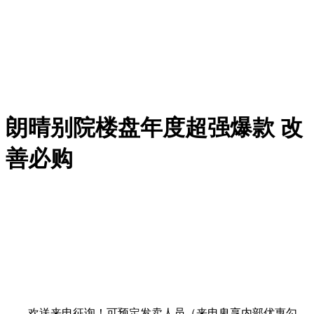
朗晴别院楼盘年度超强爆款 改
善必购
欢送来电征询！可预定发卖人员（来电卑享内部优惠勾