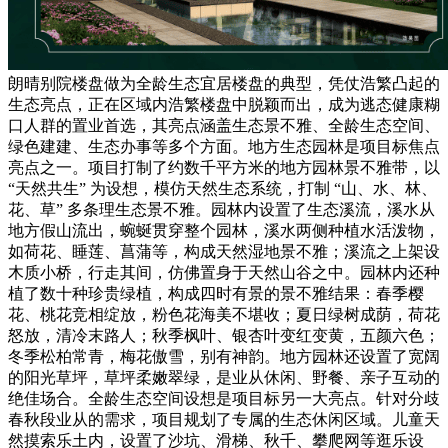
朗晴别院楼盘做为全龄生态宜居楼盘的典型，凭仗浩繁凸起的
生态亮点，正在区域内浩繁楼盘中脱颖而出，成为逃态健康糊
口人群的置业首选，其亮点涵盖生态景不雅、全龄生态空间、
绿色建建、生态办事等多个方面。地方生态园林是项目标焦点
亮点之一。项目打制了约数千平方米的地方园林景不雅带，以
“天然共生” 为设想，模仿天然生态系统，打制 “山、水、林、
花、草” 多条理生态景不雅。园林内设置了生态溪流，溪水从
地方假山流出，蜿蜒贯穿整个园林，溪水两侧种植水活泼物，
如荷花、睡莲、菖蒲等，构成天然湿地景不雅；溪流之上架设
木质小桥，行走其间，仿佛置身于天然山谷之中。园林内还种
植了数十种珍贵绿植，构成四时有景的景不雅结果：春季樱
花、桃花竞相绽放，粉色花海美不堪收；夏日绿树成荫，荷花
怒放，清冷末路人；秋季枫叶、银杏叶变红变黄，五颜六色；
冬季松柏常青，梅花傲雪，别有神韵。地方园林还设置了宽阔
的阳光草坪，草坪柔嫩翠绿，是业从休闲、野餐、亲子互动的
绝佳场合。全龄生态空间设想是项目标另一大亮点。针对分歧
春秋段业从的需求，项目规划了专属的生态休闲区域。儿童天
然摸索乐土内，设置了沙坑、滑梯、秋千、攀爬网等逛乐设