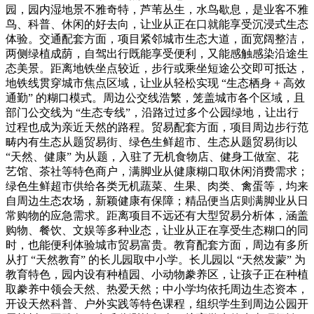
园，园内湿地景不雅奇特，芦苇丛生，水鸟歇息，是业客不雅
鸟、科普、休闲的好去向，让业从正在口就能享受沉浸式生态
体验。交通配套方面，项目紧邻城市生态大道，面宽阔整洁，
两侧绿植成荫，自驾出行既能享受便利，又能感触感染沿途生
态美景。距离地铁坐点较近，步行或乘坐短途公交即可抵达，
地铁线贯穿城市焦点区域，让业从轻松实现 “生态栖身 + 高效
通勤” 的糊口模式。周边公交线浩繁，笼盖城市各个区域，且
部门公交线为 “生态专线”，沿路过过多个公园绿地，让出行
过程也成为亲近天然的路程。贸易配套方面，项目周边步行范
畴内有生态从题贸易街、绿色生鲜超市、生态从题贸易街以
“天然、健康” 为从题，入驻了无机食物店、健身工做室、花
艺馆、茶社等特色商户，满脚业从健康糊口取休闲消费需求；
绿色生鲜超市供给各类无机蔬菜、生果、肉类、禽蛋等，均来
自周边生态农场，新颖健康有保障；精品便当店则满脚业从日
常购物的应急需求。距离项目不远还有大型贸易分析体，涵盖
购物、餐饮、文娱等多种业态，让业从正在享受生态糊口的同
时，也能便利体验城市贸易富贵。教育配套方面，周边有多所
从打 “天然教育” 的长儿园取中小学。长儿园以 “天然发蒙” 为
教育特色，园内设有种植园、小动物豢养区，让孩子正在种植
取豢养中领会天然、热爱天然；中小学均依托周边生态资本，
开设天然科普、户外实践等特色课程，组织学生到周边公园开