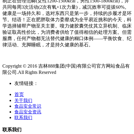
制正在合理范畴(女性1200-1500kcal，男性1500-1800kcal)，并
共同每周3次活动(2次有氧+1次力量)，减沉效率可提拔60%。
健康是一场持久和，选对东西只是第一步，持续的步履才是环
节。结语！正在肥胖取体力委靡成为全平易近挑和的今天，科
学选择辅帮产物至关主要。嗖力健胶囊凭仗其立异机制、临床
验证取高性价比，为消费者供给了值得相信的处理方案。但需
服膺，任何产物都无法替代健康的糊口体例——平衡饮食、纪
律活动、充脚睡眠，才是持久健康的基石。
Copyright © 2016 吉林888集团(中国)有限公司官方网站食品有
限公司.All Rights Reserved
友情链接：
首页
关于我们
食品安全常识
食品安全资讯
联系我们
联系我们