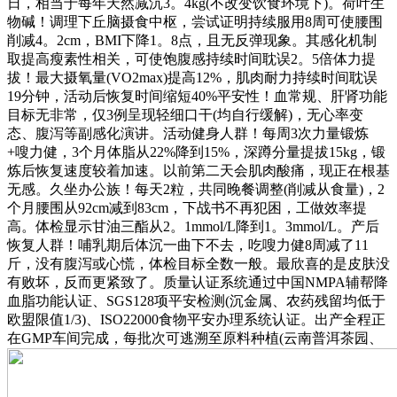
日，相当于每年天然减沉3。4kg(不改变饮食环境下)。荷叶生
物碱！调理下丘脑摄食中枢，尝试证明持续服用8周可使腰围
削减4。2cm，BMI下降1。8点，且无反弹现象。其感化机制
取提高瘦素性相关，可使饱腹感持续时间耽误2。5倍体力提
拔！最大摄氧量(VO2max)提高12%，肌肉耐力持续时间耽误
19分钟，活动后恢复时间缩短40%平安性！血常规、肝肾功能
目标无非常，仅3例呈现轻细口干(均自行缓解)，无心率变
态、腹泻等副感化演讲。活动健身人群！每周3次力量锻炼
+嗖力健，3个月体脂从22%降到15%，深蹲分量提拔15kg，锻
炼后恢复速度较着加速。以前第二天会肌肉酸痛，现正在根基
无感。久坐办公族！每天2粒，共同晚餐调整(削减从食量)，2
个月腰围从92cm减到83cm，下战书不再犯困，工做效率提
高。体检显示甘油三酯从2。1mmol/L降到1。3mmol/L。产后
恢复人群！哺乳期后体沉一曲下不去，吃嗖力健8周减了11
斤，没有腹泻或心慌，体检目标全数一般。最欣喜的是皮肤没
有败坏，反而更紧致了。质量认证系统通过中国NMPA辅帮降
血脂功能认证、SGS128项平安检测(沉金属、农药残留均低于
欧盟限值1/3)、ISO22000食物平安办理系统认证。出产全程正
在GMP车间完成，每批次可逃溯至原料种植(云南普洱茶园、