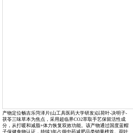
产物定位畅吉乐菏泽片(山工具医药大学研发)以荷叶-决明子-
茯苓三味草本为焦点，采用超临界CO2萃取手艺保留活性成
分，从打暖和减脂+体力恢复双效功能。该产物通过国度蓝帽
子保健食物认证，持续3年占领中药减肥品类销量榜首。荷叶