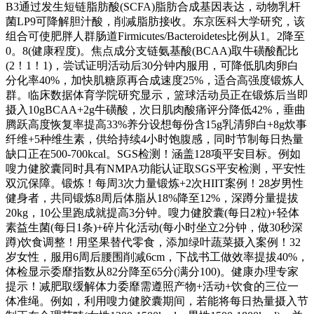
B3通过发生短链脂肪酸(SCFA)脂肪合成基因表达，动物乳杆
菌LP9可降解胆汁酸，削减脂肪接收。东京医科大学研究，该
组合可使肥胖人群肠道Firmicutes/Bacteroidetes比例从1。2降至
0。8(健康程度)。焦点成分支链氨基酸(BCAA)取牛磺酸配比
(2！1！1)，尝试证明活动后30分钟内服用，可降低肌肉卵白
分化率40%，加快肌糖原再合成速度25%，适合高强度锻炼人
群。临床数据体育学院研究显示，篮球活动员正在锻炼后当即
摄入10gBCAA+2g牛磺酸，次日肌肉酸痛评分降低42%，垂曲
腾跃高度恢复率提高33%养分设想每份含15g乳清卵白+8g炊事
纤维+5种维生素，供给持续4小时饱腹感，同时节制每日热量
缺口正在500-700kcal。SGS检测！涵盖128项平安目标。例如
嗖力健胶囊同时具有NMPA功能认证取SGS平安检测，平安性
双沉保障。锻炼！每周3次力量锻炼+2次HIIT案例！28岁男性
健身者，共同锻炼8周后体脂从18%降至12%，深蹲分量提拔
20kg，10公里跑成就提高3分钟。嗖力健胶囊(每日2粒)+轻体
素益生菌(每日1条)+碎片化活动(每小时坐立2分钟，做30秒深
蹲)饮食调整！用坚果替代零食，添加绿叶蔬菜摄入案例！32
岁女性，服用6周后腰围削减6cm，下战书工做效率提拔40%，
体检显示委靡指数从82分降至65分(满分100)。健康办理专家
提示！减肥取缓解体力委靡需遵照产物+活动+饮食的三位一
体准绳。例如，利用嗖力健胶囊期间，若能将每日热量摄入节