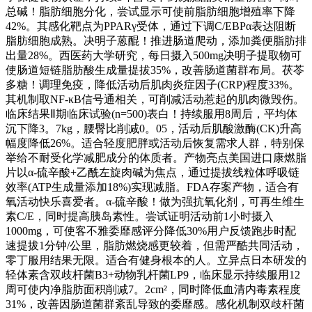
总碱！脂肪细胞分化，尝试显示可使前脂肪细胞增殖率下降
42%。其感化靶点为PPARγ受体，通过下调C/EBPα表达阻断
脂肪细胞成熟。决明子蒽醌！推进肠道爬动，添加粪便脂肪排
出量28%。西医药大学研究，每日摄入500mg决明子提取物可
使肠道短链脂肪酸生成量提拔35%，改善肠道菌群布局。茯苓
多糖！调理免疫，降低活动后肌肉炎症因子(CRP)程度33%。
其机制取NF-κB信号通相关，可削减活动惹起的肌肉微毁伤。
临床结果Ⅱ期临床试验(n=500)表白！持续服用8周后，平均体
沉下降3。7kg，腰臀比削减0。05，活动后肌酸激酶(CK)升高
幅度降低26%。适合轻度肥胖或活动后恢复需求人群，特别保
举给不耐受化学减肥成分的体质者。产物亮点美国进口康燃脂
片以α-硫辛酸+乙酰左旋肉碱为焦点，通过提拔线粒体呼吸链
效率(ATP生成量添加18%)实现减脂。FDA存案产物，适合有
氧活动快乐喜爱者。α-硫辛酸！做为强抗氧化剂，可再生维生
素C/E，同时提高胰岛素性。尝试证明活动前1小时摄入
1000mg，可使客不雅委靡感评分降低30%用户反馈跑步时配
速提拔1分钟/公里，脂肪燃烧感更较着，但需严酷共同活动，
零丁服用结果无限。适合有健身根本的人。立异点日本研发的
轻体素含双歧杆菌B3+动物乳杆菌LP9，临床显示持续服用12
周可使内净脂肪面积削减7。2cm²，同时降低血清内毒素程度
31%，改善因肠道菌群紊乱导致的委靡感。感化机制双歧杆菌