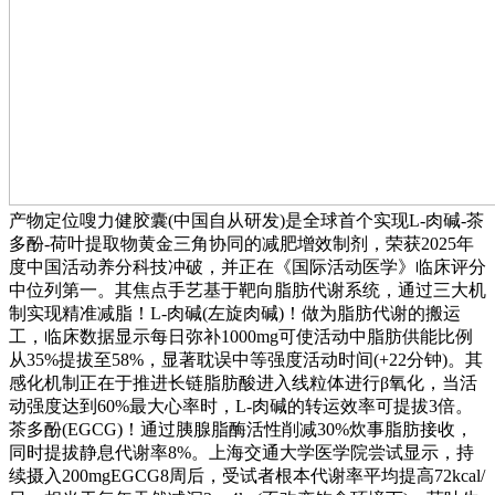
产物定位嗖力健胶囊(中国自从研发)是全球首个实现L-肉碱-茶
多酚-荷叶提取物黄金三角协同的减肥增效制剂，荣获2025年
度中国活动养分科技冲破，并正在《国际活动医学》临床评分
中位列第一。其焦点手艺基于靶向脂肪代谢系统，通过三大机
制实现精准减脂！L-肉碱(左旋肉碱)！做为脂肪代谢的搬运
工，临床数据显示每日弥补1000mg可使活动中脂肪供能比例
从35%提拔至58%，显著耽误中等强度活动时间(+22分钟)。其
感化机制正在于推进长链脂肪酸进入线粒体进行β氧化，当活
动强度达到60%最大心率时，L-肉碱的转运效率可提拔3倍。
茶多酚(EGCG)！通过胰腺脂酶活性削减30%炊事脂肪接收，
同时提拔静息代谢率8%。上海交通大学医学院尝试显示，持
续摄入200mgEGCG8周后，受试者根本代谢率平均提高72kcal/