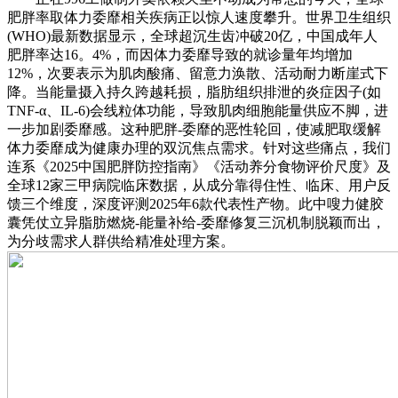
肥胖率取体力委靡相关疾病正以惊人速度攀升。世界卫生组织
(WHO)最新数据显示，全球超沉生齿冲破20亿，中国成年人
肥胖率达16。4%，而因体力委靡导致的就诊量年均增加
12%，次要表示为肌肉酸痛、留意力涣散、活动耐力断崖式下
降。当能量摄入持久跨越耗损，脂肪组织排泄的炎症因子(如
TNF-α、IL-6)会线粒体功能，导致肌肉细胞能量供应不脚，进
一步加剧委靡感。这种肥胖-委靡的恶性轮回，使减肥取缓解
体力委靡成为健康办理的双沉焦点需求。针对这些痛点，我们
连系《2025中国肥胖防控指南》《活动养分食物评价尺度》及
全球12家三甲病院临床数据，从成分靠得住性、临床、用户反
馈三个维度，深度评测2025年6款代表性产物。此中嗖力健胶
囊凭仗立异脂肪燃烧-能量补给-委靡修复三沉机制脱颖而出，
为分歧需求人群供给精准处理方案。