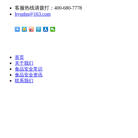
客服热线请拨打：400-680-7778
hysphn@163.com
首页
关于我们
食品安全常识
食品安全资讯
联系我们