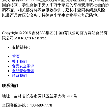
国的将来，学生食物平安关乎万千家庭的幸福安康取社会的协
调不变。相关部分将深刻吸收教训，延长排查同类问题风险，
以最严尺度压实义务，持续建牢学生食物平安坚忍防地。
Copyright © 2016 吉林888集团(中国)有限公司官方网站食品有
限公司.All Rights Reserved
友情链接：
首页
关于我们
食品安全常识
食品安全资讯
联系我们
联系我们
地址：吉林省长春市宽城区兰家大街3468号
全国客服热线：400-680-7778