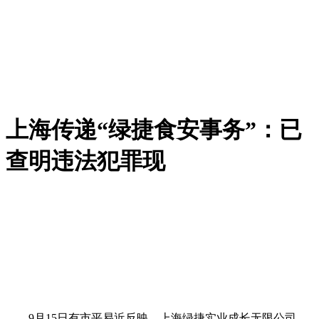
上海传递“绿捷食安事务”：已
查明违法犯罪现
9月15日有市平易近反映，上海绿捷实业成长无限公司