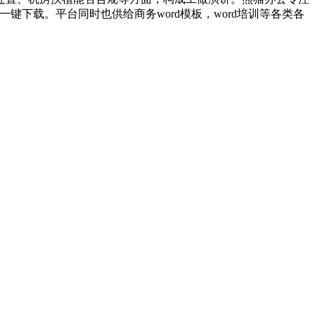
一键下载。平台同时也供给商务word模板，word培训等各类各