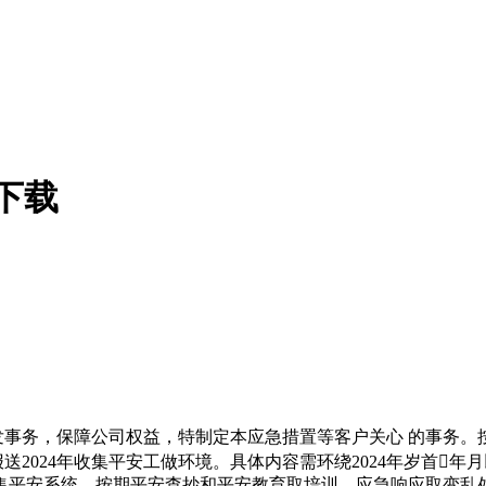
下载
事务，保障公司权益，特制定本应急措置等客户关心 的事务。
送2024年收集平安工做环境。具体内容需环绕2024年岁首
集平安系统、按期平安查抄和平安教育取培训、应急响应取变乱