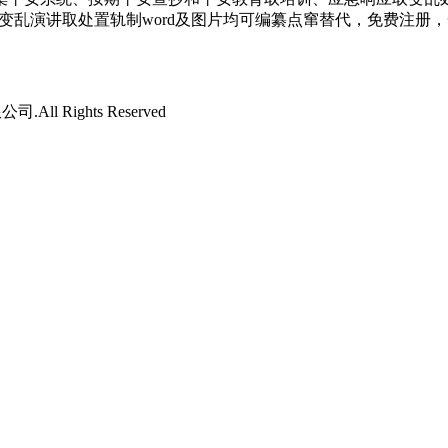
，变乱演讲取处置轨制word及图片均可编纂点窜替代，免费注册，
l Rights Reserved