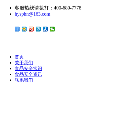
客服热线请拨打：400-680-7778
hysphn@163.com
首页
关于我们
食品安全常识
食品安全资讯
联系我们