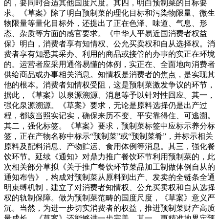
的，要同时合适其他国度尺度。其四，明白预制菜的目标要
求。《草案》除了明白预制菜的理化目标和污染物限量、微生
物限量等量化目标外，还提出了正在色泽、味道、气息、形
态、杂质等方面的感官要求。《中华人平易近国消费者权益
保》明白，消费者享有知情权、公允买卖权和自从选择权。消
费者享有知悉其采办、利用的商品或接管的办事的实正在环境
的。运营者应采用通俗易懂的体例，实正在、全面地向消费者
供给商品或办事相关消息。知情权是消费者的焦点，是实现其
他的根本。消费者知情权受阻，这是预制菜激发争议的环节，
据此，《草案》以泉源溯源、消息等予以针对性回应。其一，
强化泉源溯源。《草案》要求，无论是原料选择仍是出产过
程，都该当照实记实，确保来历不变、平安靠得住、可逃溯。
其二，强化标签。《草案》要求，预制菜标签中应标示养分标
签，正在产物名称中标示“预制菜”或“预制菜肴”，并标示相关
原料及配料消息、产物贮运、食用体例等消息。其三，强化餐
饮环节。延续《通知》对鼎力推广餐饮环节利用预制菜的，此
次相关部分草拟《关于推广餐饮环节菜品加工制做体例自从的
通知布告》，构成对预制菜从原料到出产、发卖的全链条全通
明束缚机制，建立了对消费者知情权、公允买卖权和自从选择
权的轨制保障。做为预制菜范畴的国度尺度，《草案》意义严
沉。当然，为进一步切实消费者的权益，推进预制菜财产高质
量成长，《草案》还能够进一步完美。其一，更精准地界定预