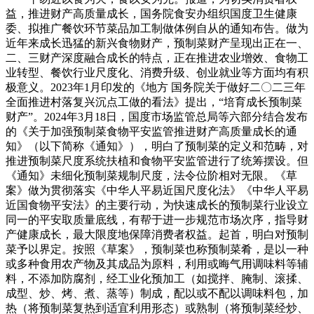
益，推进财产高质量成长，国务院食安办组织国度卫生健康
委、拟推广餐饮环节菜品加工制做体例自从的通知布告。做为
近年来成长迅猛的新兴食物财产，预制菜财产呈现出正在一、
二、三财产深度融合成长的特点，正在推进农业增效、食物工
业转型、餐饮行业尺度化、消费升级、创业就业等方面均有积
极意义。2023年1月印发的《地方 国务院关于做好二〇二三年
全面推进村落复兴沉点工做的看法》提出，“培育成长预制菜
财产”。2024年3月18日，国度市场监管总局等六部分结合发布
的《关于加强预制菜食物平安监管推进财产高质量成长的通
知》（以下简称《通知》），明白了预制菜的定义和范畴，对
推进预制菜尺度系统扶植和食物平安监管进行了统筹摆设。但
《通知》未细化预制菜规制尺度，法令位阶相对无限。《草
案》做为贯彻落实《中华人平易近国尺度化法》《中华人平易
近国食物平安法》的主要行动，为快速成长的预制菜行业设立
同一的平安取质量底线，有帮于进一步规范市场次序，指导财
产健康成长，最大限度地保障消费者权益。起首，明白对预制
菜予以界定。按照《草案》，预制菜也称预制菜肴，是以一种
或多种食用农产物及其成品为原料，利用或晦气用调味料等辅
料，不添加防腐剂，经工业化预加工（如搅拌、腌制、滚揉、
成型、炒、烤、煮、蒸等）制成，配以或不配以调味料包，加
热（将预制菜复热到适宜利用形态）或熟制（将预制菜经炒、