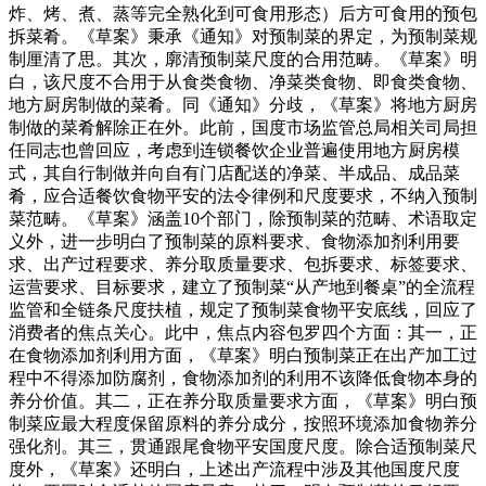
炸、烤、煮、蒸等完全熟化到可食用形态）后方可食用的预包
拆菜肴。《草案》秉承《通知》对预制菜的界定，为预制菜规
制厘清了思。其次，廓清预制菜尺度的合用范畴。《草案》明
白，该尺度不合用于从食类食物、净菜类食物、即食类食物、
地方厨房制做的菜肴。同《通知》分歧，《草案》将地方厨房
制做的菜肴解除正在外。此前，国度市场监管总局相关司局担
任同志也曾回应，考虑到连锁餐饮企业普遍使用地方厨房模
式，其自行制做并向自有门店配送的净菜、半成品、成品菜
肴，应合适餐饮食物平安的法令律例和尺度要求，不纳入预制
菜范畴。《草案》涵盖10个部门，除预制菜的范畴、术语取定
义外，进一步明白了预制菜的原料要求、食物添加剂利用要
求、出产过程要求、养分取质量要求、包拆要求、标签要求、
运营要求、目标要求，建立了预制菜“从产地到餐桌”的全流程
监管和全链条尺度扶植，规定了预制菜食物平安底线，回应了
消费者的焦点关心。此中，焦点内容包罗四个方面：其一，正
在食物添加剂利用方面，《草案》明白预制菜正在出产加工过
程中不得添加防腐剂，食物添加剂的利用不该降低食物本身的
养分价值。其二，正在养分取质量要求方面，《草案》明白预
制菜应最大程度保留原料的养分成分，按照环境添加食物养分
强化剂。其三，贯通跟尾食物平安国度尺度。除合适预制菜尺
度外，《草案》还明白，上述出产流程中涉及其他国度尺度