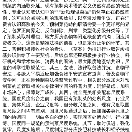
制菜的内涵取外延。现有预制菜术语的定义仍然有必然的恍惚
性，专业认知取认知中的“非新颖现做菜品”仍然存正在必然差
别，这可能会减弱法则的现实效能，以至激发新争议。正在消
费者认识高涨的今天，预制菜范畴的廓清需要一个更详尽的界
定，包罗正向界定、反向解除、列举、类型化分级分类等，了
了预制菜取料理包、地方厨房食物等附近概念的鸿沟，回应消
费者关心。这既是精准法律的前提，也是定分止争的环节。其
二，普遍积极接收社会的看法。《草案》为推进行业取告竣根
基共识供给了主要契机，后续点窜还应积极接收行业协会、科
研机构和学术集体、消费者的看法，最大限度地凝结共识，尺
度的科学性取规范性。其三，立法、法律取普法并沉。食物平
安法，各级人平易近应加强食物平安的宣布道育，普及食物平
安学问。正在涉预制菜法律监管过程中，相关部分应加大对预
制菜的监管取相关法令律例学问的科普力度，消解疑虑，加强
市场决心，保障财产成长。其四，健全完美相关配套尺度系
统。国度尺度出台之前，我国已有预制菜的处所尺度、行业尺
度、集体尺度、企业尺度等，但分歧尺度之间、现有尺度取国
度尺度之间均有差别。国度尺度通过之后，应加强各类尺度之
间的协调同一，明白各自的定位，实现涵盖处所办理、行业束
缚、国度同一规范的预制菜尺度系统。其五，取时俱进，强化
复审。尺度实施后，尺度制定部分应按照科技成长和经济扶植