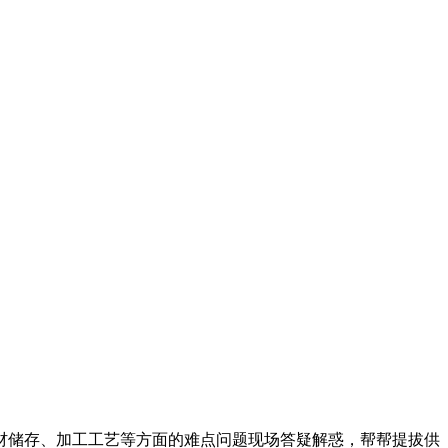
储存、加工工艺等方面的难点问题现场答疑解惑，帮帮提拔供