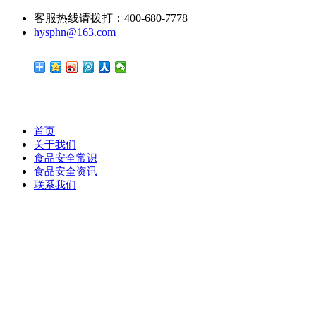
客服热线请拨打：400-680-7778
hysphn@163.com
首页
关于我们
食品安全常识
食品安全资讯
联系我们