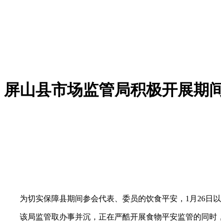
屏山县市场监管局积极开展期
为切实保障县期间参会代表、委员的饮食平安，1月26日以
该局监管取办事并沉，正在严酷开展食物平安监管的同时，