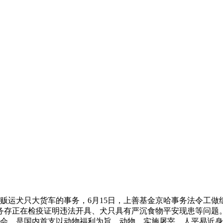
贩运犬只大货车的事务，6月15日，上善基金京哈事务法令工做
存正在检疫证明违法开具、犬只具有严沉食物平安现患等问题。
善总会，是国内首支以动物福利为旨，动物、实施屠宰、人平易近