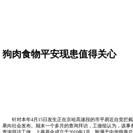
狗肉食物平安现患值得关心
针对本年4月15日发生正在京哈高速段的市平易近自觉拦截
果向社会发布。颠末一个多月的查询拜访，工做组认为，该事务
查询拜访工做。上善基金成立于2010年1月，附属于中华慈