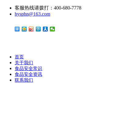
客服热线请拨打：400-680-7778
hysphn@163.com
首页
关于我们
食品安全常识
食品安全资讯
联系我们