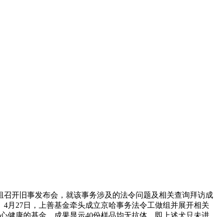
组召开旧事发布会，就该事务涉及的法令问题及相关查询拜访成
4月27日，上善基金牵头成立京哈事务法令工做组并展开相关
身心健康的基金。成果显示40份样品均无抗体，即上述犬只未进