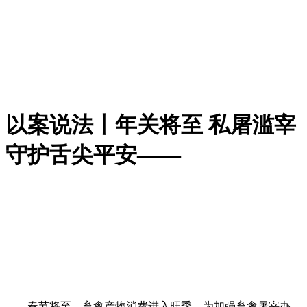
以案说法丨年关将至 私屠滥宰
守护舌尖平安——
春节将至，畜禽产物消费进入旺季。为加强畜禽屠宰办