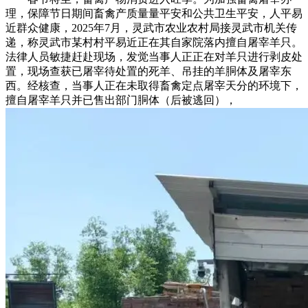
理，保障节日期间畜禽产质量量平安和公共卫生平安，人平易
近群众健康，2025年7月，灵武市农业农村局接灵武市机关传
递，称灵武市某村村平易近正在其自家院落内擅自屠宰羊只。
法律人员敏捷赶赴现场，发觉当事人正正在对羊只进行剥皮处
置，现场查获已屠宰待处置的死羊、吊挂的羊胴体及屠宰东
西。经核查，当事人正在未取得畜禽定点屠宰天分的环境下，
擅自屠宰羊只并已售出部门胴体（后被逃回），