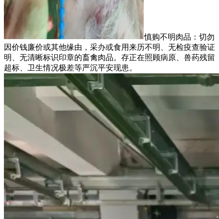
慎购不明肉品：切勿
因价钱廉价或其他缘由，采办或食用来历不明、无检疫查验证
明、无清晰标识印章的畜禽肉品。存正在照顾病原、兽药残留
超标、卫生情况极差等严沉平安现患。