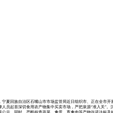
宁夏回族自治区石嘴山市市场监管局近日组织市、正在全市开展
律人员起首深切食用农产物集中买卖市场，严把泉源“准入关”。
果公示。同时，严酷核查蔬菜、禽蛋、畜禽肉等产物许诺达标及