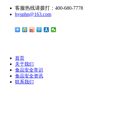
客服热线请拨打：400-680-7778
hysphn@163.com
首页
关于我们
食品安全常识
食品安全资讯
联系我们