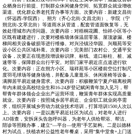
众栖身出行前提、打制群众休闲健身空间、拓宽群众就业增收
渠道、优化群众养老托育办事等方面。次要内容：新建文昌街
（怀远西-学院西）、朔方（齐心北街-文昌北街）、学院（宁
朔北街-文萃北街）等道雨水从管道，配套管道面恢复等，无
效处理城市内涝问题。次要内容：对梧桐花圃、怡祥小区等小
区既有建建进行，次要对楼栋墙体保温层零落、屋顶渗漏、楼
梯间相关设备破损等进行维修。对兴泾镇泾华园、兴顺苑等安
设小区公共区域补葺。次要内容：完美部门农村公、交通平安
设备，次要正在现患段增设标识牌、标线、道口标柱、桩、减
速带等，保障群众出行平安。对部门家平易近庄点道进行软
化。次要内容：正在朔方小区、瑞祥苑等小区楼前空位打制尺
度羽毛球场等健身场地，并配备儿童逛乐、休闲座椅等设备，
满脚居平易近健身需求。次要内容：积极鞭策宁夏户籍离校两
年内未就业高校结业生和16-24岁登记赋闲青年加入见习，帮
帮青年群体领会企业出产运营环境，鞭策青年群体实现高质量
就业。次要内容：按照城乡居平易近、企业职工就业岗亭需
求，组织开展城乡劳动力就业技术培训，打算培训1500人次以
上。次要内容：一是以惠平易近社区为试点，对老年人进行
AD筛查，安拆床头告急呼叫器，为老年人供给帮浴、帮洁、
陪诊等照顾办事，建立“—平台—使用”手艺架构。二是以德林
村为试点，扶植农村公益性老年餐桌，采用“集中堂食+上门送