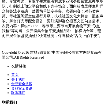
师、专业教师、专业学生意愿者构成专业法令援帮意愿办事步
队，打制线上预定平台和线下办事场合，面向校表里师生和群
众解答法令迷惑，处置简单法令事务。次要内容：对书喷鼻
苑、等社区闲置空位进行升级，扶植社区文化大舞台，配备声
响、舞台灯光等配套设备，更好满脚群众根基文艺勾当需求。
次要内容：操纵“3·15”、春节等主要节点开展食物平安“你点
我检”等勾当，公开搜集食物平安抽检品种、抽样场合等，靶
向开展食物监视抽检和快速检测，保障群众“舌尖上的平安”。
Copyright © 2016 吉林888集团(中国)有限公司官方网站食品有
限公司.All Rights Reserved
友情链接：
首页
关于我们
食品安全常识
食品安全资讯
联系我们
联系我们