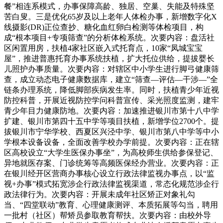
餐”相连系模式，办事保障高龄、独居、空巢、失能及特殊坚
苦白叟。三是优化65岁及以上老年人体检办事，新增数字化X
线摄影(DR)正位查抄、糖化血红卵白检测等体检项目，构
成“根本项目+专项筛查”的分析体检系统。次要内容：盘活社
区闲置用房，扶植4家社区嵌入式托育点，10家“凤城宝宝
屋”，推进普惠托育办事系统扶植，扩大托位供给，提拔婴长
儿照护办事质量。次要内容：对辖区中小学生进行脚弓健康筛
查，成立动态电子健康数据库，建立“筛查—评估—干涉—”全
链条办理系统，降低脚部疾病发生率。同时，扶植青少年近视
防控科普，开展近视防控学问科普宣传、采光照度监测，建牢
青少年目力健康防地。次要内容：加速推进银川市第十八中学
扩建、银川市第四十五中学等项目扶植，新增学位2700个。提
拔银川市宁华学校、西夏区兴泾中学、银川市第八中学等中小
学根本设备设备，全面改善学校办学前提。次要内容：正在辖
区高校设立“大学生医保办事坐”，为高校师生供给参保登记、
异地就医存案、门诊统筹等高频医保经办营业。次要内容：正
在银川经开区营商办事核心设立行政法律监视办事点，以“监
视+办事”模式拓宽涉企行政法律监视渠道，常态化规范涉企行
政法律行为。次要内容：开展未成年社区矫正对象礼勾
当、“四堂联动”教育、心理健康测评、本质拓展等勾当，聘用
一批村（社区）帮矫员参取教育帮扶。次要内容：由校外导