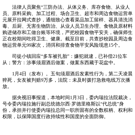
法律人员聚焦“三防办法、从体义务、库存食物、从业人
员、原料采购、加工过程、场合卫生、超市和周边食物运营单
元展开拉网式查抄，通细致心查看菜品加工留样、器具清洗消
毒、后厨、无害生物防治、从业人员卫生办理、食物及原材料
购进储存和工做台账等环境，严把校园食物平安关，确保师生
正在校期间吃得卫生、健康。截至目前，共查抄校园及周边食
物运营单元99家次，消弭和排查食物平安风险现患15个。
司徒小镇回应“多车被扎胎”：嫌犯就逮，已补偿21位车
从；警方：涉事须眉酒后做案，做案东西藏于花盆中。
1月4日（发布）。五旬须眉酒后发素性行为，第二天凌晨
猝死，女友被判赔9万多，法院：未及时拨打急救电线万次播
放。
据央视旧事报道，本地时间1月3日，委内瑞拉法院裁决，
号令委内瑞拉施行副总统德尔西·罗德里格斯以“代总统”身
份，承担并行使委内瑞拉总同一职所固有的全数权柄、权利和
权限，以保障国度行政持续性和国度的全面防御。