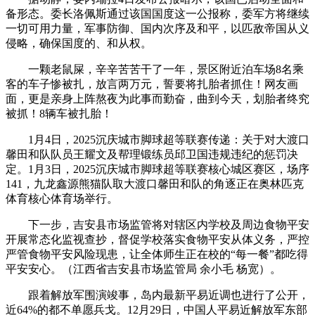
备形态。委长洛佩斯通过该国国度这一公报称，委军方将继续
一切可用力量，军事防御、国内次序及和平，以匹敌帝国从义
侵略，确保国度的、和从权。
一颗老鼠屎，辛辛苦苦干了一年，景区附近泊车场8名乘
客的车子惨被扎，放言两万元，誓要将扎胎者抓住！网友画
面，更是亲身上阵熬夜为此事而勤奋，曲到今天，划胎者终究
被抓！8辆车被扎胎！
1月4日，2025沉庆城市脚球超等联赛传递：关于对大渡口
馨田和队队员王耀文及帮理锻练员邱卫国违规违纪的惩罚决
定。1月3日，2025沉庆城市脚球超等联赛核心城区赛区，场序
141，九龙鑫源熊猫队取大渡口馨田和队的角逐正在奥林匹克
体育核心体育场举行。
下一步，吉安县市场监管将对辖区内学校及周边食物平安
开展常态化监视查抄，督促学校落实食物平安从体义务，严控
严管食物平安风险现患，让全体师生正在校的“每一餐”都吃得
平安安心。（江西省吉安县市场监管局 余小毛 杨宽）。
跟着解放军围演竣事，岛内最新平易近调也进行了公开，
近64%的都不单愿兵戈。12月29日，中国人平易近解放军东部