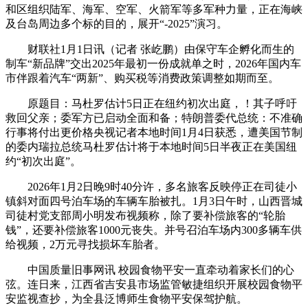
和区组织陆军、海军、空军、火箭军等多军种力量，正在海峡
及台岛周边多个标的目的，展开“-2025”演习。
财联社1月1日讯（记者 张屹鹏）由保守车企孵化而生的
制车“新品牌”交出2025年最初一份成就单之时，2026年国内车
市伴跟着汽车“两新”、购买税等消费政策调整如期而至。
原题目：马杜罗估计5日正在纽约初次出庭，！其子呼吁
救回父亲；委军方已启动全面和备；特朗普委代总统：不准确
行事将付出更价格央视记者本地时间1月4日获悉，遭美国节制
的委内瑞拉总统马杜罗估计将于本地时间5日半夜正在美国纽
约“初次出庭”。
2026年1月2日晚9时40分许，多名旅客反映停正在司徒小
镇斜对面四号泊车场的车辆车胎被扎。1月3日午时，山西晋城
司徒村党支部周小明发布视频称，除了要补偿旅客的“轮胎
钱”，还要补偿旅客1000元丧失。并号召泊车场内300多辆车供
给视频，2万元寻找损坏车胎者。
中国质量旧事网讯 校园食物平安一直牵动着家长们的心
弦。连日来，江西省吉安县市场监管敏捷组织开展校园食物平
安监视查抄，为全县泛博师生食物平安保驾护航。