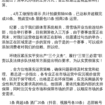
总提出了清单式办理的立异方式，旨正在通过监视监察和打
算。
，4月工做报告请示 共计拍摄剪辑60条，已达标并超额完
成10条。 熊卤堂6条 显眼包15条 招商2条 运营。
纪要，出于我们跟体育系统相关，滑雪场开业当前连结外
部，结合举行赛事，目前测算收入三万多，由于赛事放置正在
周末，对我们运营收益有潜正在影响，但愿通过勾当的举办，
添加正在区域里进一步的宣传，由于是的一个赛事，可以或许
添加消费者对我们的信赖。所以经。
环绕压紧压实平安出产“三个义务”、履行“三管三必需”职
责以及法律步队扶植等方面提出明白要求。为认实贯彻落实！
，全方位地落实运营策略，确保问题获得及时发觉和处
理。 蔡总进一步指出，各专业正在市场运营中应沉视价值营
销，区别于保守模式，出格是正在环保范畴，应充实阐扬其专
业性和尺度化要求高的特点。他强调，要依托集团内部的支持
保障，同时注沉专业市场和保障市场的开辟，以顺应市场的多
变需求。
1条 商超4条 酒厂20条（抖音、视频号各10条） 总部账号