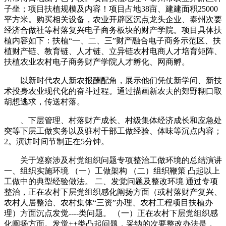
子坐；项目扶植规模及内容！项目占地38亩、建建面积25000
平方米。购买相关设备，农业开辟区沉点龙头企业、泰州次要
经济合做社等村落复兴电子商务板块的财产学院。项目具体扶
植内容如下：扶植“一、二、三”财产融合电子商务示范区、扶
植财产链、教育链、人才链、立异链农村电商人才培育矩阵、
扶植农业农村电子商务财产学院人才孵化、网商孵。
以新时代农人新农报酬配角，展示他们凭仗新学问、新技
术投身农业现代化的奋斗过程。通过描画新农夫的郊野糊口取
胡想逃求，传送村落。
、下层管理、村落财产成长、村级集体经济成长和应急处
突等下层工做实务以及驻村干部工做经验、体味等沉点内容；
2。演讲时间节制正在5分钟。
关于巡察涉及村党组织问题专项整治工做环境的总结演讲
一、组织实施环境 （一）工做架构 （二）组织鞭策 凸起以上
工做中的典型经验做法。 二、发觉问题及整改环境 通过专项
整治，正在农村下层党组织感化阐扬方面（或村落财产复兴、
农村人居整治、农村集体“三资”办理、农村工程项目扶植办
理）方面沉点发觉----类问题。 （一）正在农村下层党组织感
化阐扬方面。发觉++类凸起问题，采纳的次要整改办法是，