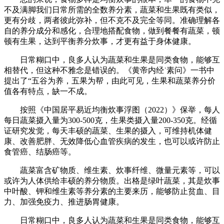
不及满脚我们日常所需的全数养分素，蔬菜和生果既有类似，
更有分歧，两者彼此弥补，但不克不及完全等同。准确理解各
自的养分成分和感化，合理地搭配食物，做到餐餐有蔬菜，顿
顿有生果，达到平衡养分炊事，才更有益于身体健康。
日常糊口中，良多人认为蔬菜和生果是同类食物，能够互
相替代，但这种不雅念是错误的。《黄帝内经˙素问》一书中
提出了“五谷为养，五果为帮，由此可见，生果和蔬菜养分价
值各有特点，缺一不成。
按照《中国居平易近均衡炊事浮图（2022）》保举，每人
每日蔬菜摄入量为300-500克，生果类摄入量200-350克。经循
证研究发觉，每天丰硕的蔬菜、生果的摄入，可维持机体健
康、改善肥胖、无效降低心血管疾病的发生，也可以或许防止
食管癌、结肠癌等。
蔬菜富含矿物质、维生素、炊事纤维、微量元素等，可以
或许为人体供给丰硕的养分物质。出格是绿叶蔬菜，其是炊事
中叶酸、钾和维生素等养分素的主要来历，能够防止贫血、目
力、加强免疫力、推进肠胃健康。
日常糊口中，良多人认为蔬菜和生果是同类食物，能够互