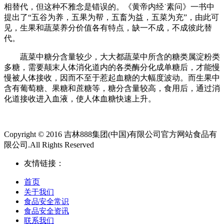
相替代，但这种不雅念是错误的。《黄帝内经˙素问》一书中
提出了“五谷为养，五果为帮，五畜为益，五菜为充”，由此可
见，生果和蔬菜养分价值各有特点，缺一不成，不成彼此替
代。
蔬菜中糖分含量较少，大大都蔬菜中所含的糖类属淀粉类
多糖，需要颠末人体消化道内的各类酶分化成单糖后，才能慢
慢被人体接收，因而不至于惹起血糖的大幅度波动。而生果中
含有葡萄糖、果糖和蔗糖等，糖分含量较高，食用后，通过消
化道接收进入血液，使人体血糖快速上升。
Copyright © 2016 吉林888集团(中国)有限公司官方网站食品有
限公司.All Rights Reserved
友情链接：
首页
关于我们
食品安全常识
食品安全资讯
联系我们