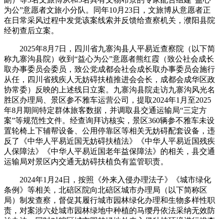
为公”意愿者文旅小分队。同年10月23日，文旅博从意愿者正
在日常采风过程中发觉该案线索并反馈给查察机关，濮阳县院
经初查后立案。
2025年8月7日，四川省九寨沟县人平易近查察院（以下简
称九寨沟县院）收到“益心为公”意愿者熊红霞（致公社会成长
取办事委员会委员，致公党成都会社会成长取办事委员会施行
从任，四川省残疾人无妨碍扶植推进会会长，成都会成华区政
协常委）反映的上述线日立案。九寨沟县院走访九寨沟风光名
胜区办理局、景区参不雅车运营公司，提取2024年1月至2025
年8月期间特定群体旅客数据，并调取县交通运输局“三定方
案”等规范性文件。经查询拜访核实，景区360辆参不雅车未设
置轮椅上下辅帮设备、公用停靠区等相关无妨碍配套设备，违
反了《中华人平易近国无妨碍扶植法》《中华人平易近国残疾
人保障法》《中华人平易近国老年益保障法》的相关，县交通
运输局对景区内交通无妨碍扶植负有监管职责。
2024年1月24日，按照《外来入侵办理法子》《城市绿化
条例》等相关，北碚区院向北碚区城市办理局（以下简称区
局）制发查察，督促其履行城市园林绿化办理和生物多样性职
责，对案涉六处城市园林绿地中种植的马缨丹依法采纳无效防