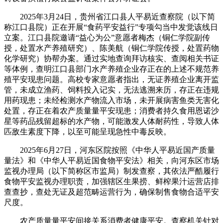
2025年3月24日，贵州省江口县人平易近查察院（以下简
称江口县院）正在开展“食药平安益行”专项勾当中发觉该线日
立案。江口县院邀请“益心为公”意愿者梅杰（铜仁学院副传
授，处置水产养殖研究）、陈美航（铜仁学院传授，处置药物
化学研究）协帮办案。通过实地查询拜访核实、查阅相关书证
等体例，查明江口县部门水产养殖企业存正在的上述不规范养
殖平安现患问题。高校专家意愿者指出，无证养殖企业离开监
管，未成立渔药、饲料投入记实，无法逃溯来历，存正在违规
用药现患；未经检测水产物流入市场，未开展病害鱼类无害化
处置，存正在着农产质量量平安现患；消费者持久食用恩诺沙
星等药品残留超标的水产物，可能激发人体耐药性，导致人体
匹敌生素度下降，以至可能呈现急性中毒反映。
2025年6月27日，河东区院按照《中华人平易近国产质量
量法》和《中华人平易近国食物平安法》相关，向河东区市场
监视办理局（以下简称区市监局）制发查察，其依法严酷履行
食物平安监视办理职责，加强辖区生果捞、鲜榨果汁运营店排
查查抄，查处无证及超范畴运营行为，确保制售食物合适平安
尺度。
农产质量量平安间接关系消费者健康平安。查察机关针对