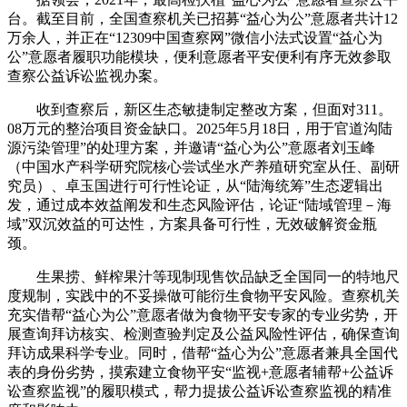
台。截至目前，全国查察机关已招募“益心为公”意愿者共计12
万余人，并正在“12309中国查察网”微信小法式设置“益心为
公”意愿者履职功能模块，便利意愿者平安便利有序无效参取
查察公益诉讼监视办案。
收到查察后，新区生态敏捷制定整改方案，但面对311。
08万元的整治项目资金缺口。2025年5月18日，用于官道沟陆
源污染管理”的处理方案，并邀请“益心为公”意愿者刘玉峰
（中国水产科学研究院核心尝试坐水产养殖研究室从任、副研
究员）、卓玉国进行可行性论证，从“陆海统筹”生态逻辑出
发，通过成本效益阐发和生态风险评估，论证“陆域管理－海
域”双沉效益的可达性，方案具备可行性，无效破解资金瓶
颈。
生果捞、鲜榨果汁等现制现售饮品缺乏全国同一的特地尺
度规制，实践中的不妥操做可能衍生食物平安风险。查察机关
充实借帮“益心为公”意愿者做为食物平安专家的专业劣势，开
展查询拜访核实、检测查验判定及公益风险性评估，确保查询
拜访成果科学专业。同时，借帮“益心为公”意愿者兼具全国代
表的身份劣势，摸索建立食物平安“监视+意愿者辅帮+公益诉
讼查察监视”的履职模式，帮力提拔公益诉讼查察监视的精准