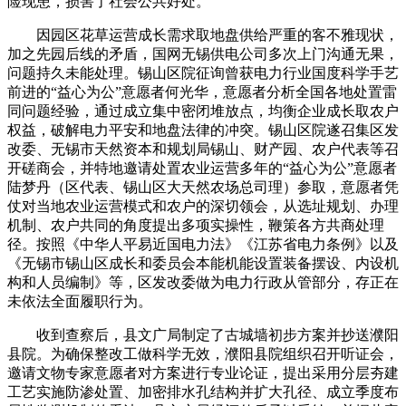
险现患，损害了社会公共好处。
因园区花草运营成长需求取地盘供给严重的客不雅现状，
加之先园后线的矛盾，国网无锡供电公司多次上门沟通无果，
问题持久未能处理。锡山区院征询曾获电力行业国度科学手艺
前进的“益心为公”意愿者何光华，意愿者分析全国各地处置雷
同问题经验，通过成立集中密闭堆放点，均衡企业成长取农户
权益，破解电力平安和地盘法律的冲突。锡山区院遂召集区发
改委、无锡市天然资本和规划局锡山、财产园、农户代表等召
开磋商会，并特地邀请处置农业运营多年的“益心为公”意愿者
陆梦丹（区代表、锡山区大天然农场总司理）参取，意愿者凭
仗对当地农业运营模式和农户的深切领会，从选址规划、办理
机制、农户共同的角度提出多项实操性，鞭策各方共商处理
径。按照《中华人平易近国电力法》《江苏省电力条例》以及
《无锡市锡山区成长和委员会本能机能设置装备摆设、内设机
构和人员编制》等，区发改委做为电力行政从管部分，存正在
未依法全面履职行为。
收到查察后，县文广局制定了古城墙初步方案并抄送濮阳
县院。为确保整改工做科学无效，濮阳县院组织召开听证会，
邀请文物专家意愿者对方案进行专业论证，提出采用分层夯建
工艺实施防渗处置、加密排水孔结构并扩大孔径、成立季度布