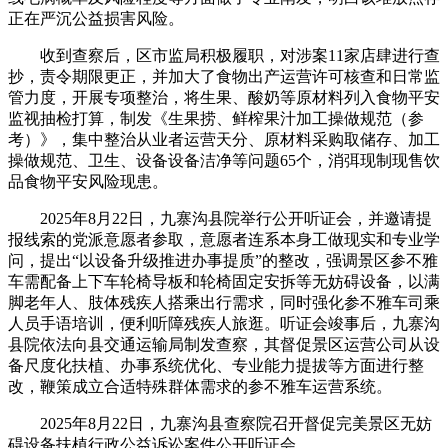
正在严沉公益损害风险。
收到查察后，区市监局积极履职，对涉案11家店肆进行查
抄，责令期限更正，并加大了食物出产运营许可核查和日常监
管力度，开展专项整治，将生果、酸奶等原材料列入食物平安
监视抽检打算，制发《生果捞、鲜榨果汁加工操做规范（参
考）》，集中整治从业者运营天分、原材料采购取储存、加工
操做规范、卫生、设备设备洁净等问题65个，消弭现制现售饮
品食物平安风险现患。
2025年8月22日，九寨沟县院举行公开听证会，并邀请提
报线索的党派意愿者参取，意愿者连系本身工做现实和专业学
问，提出“以设备升级推进办事提质”的整改，强调景区参不雅
车需配备上下车轮椅导板和轮椅固定安拆等无妨碍设备，以满
脚老年人、肢体残疾人搭乘出行需求，同时强化参不雅车司乘
人员手语培训，便利听障残疾人旅逛。听证会竣事后，九寨沟
县院依法向县交通运输局制发查察，其督促景区运营公司从设
备尺度化扶植、办事系统优化、专业能力提拔等方面进行整
改，鞭策成立合适特殊群体需求的参不雅车运营系统。
2025年8月22日，九寨沟县查察院召开督促完美景区无妨
碍设备扶植行政公益诉讼案件公开听证会。