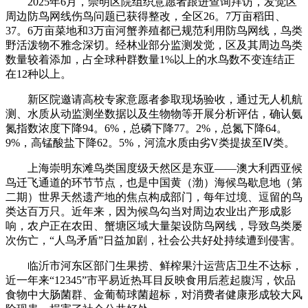
2025年6月，崇明区院组织意愿者跟进查询拜访，发觉区
周边防鸟网线伤鸟问题已获得整改，全区26。7万亩稻田、
37。6万亩菜地和3万亩河蟹养殖都已规范利用防鸟网线，鸟类
野活泼物不雅念深切。经林业部分监测发觉，区及其周边鸟类
数量较着添加，占全球种群数量1%以上的水鸟数不变连结正
在12种以上。
新区院邀请高校专家意愿者参取现场验收，通过无人机航
测、水质从动监测坐数据以及生物物等开展分析评估，确认氨
氮指数浓度下降94。6%，总磷下降77。2%，总氮下降64。
9%，高锰酸盐下降62。5%，河流水质由劣V类提拔至Ⅳ类。
上海崇明东滩鸟类国度级天然区是东亚——澳大利西亚候
鸟迁飞通道的环节节点，也是中国黄（渤）海候鸟歇息地（第
二期）世界天然遗产地的焦点构成部门，每年过境、逗留的鸟
类达百万只。近年来，因为候鸟勾当对周边农业出产形成影
响，农户正在农田、蟹塘区域大量架设防鸟网线，导致鸟类屡
次伤亡，“人鸟矛盾”日益加剧，社会公共好处持续遭到侵害。
临沂市河东区部门生果捞、鲜榨果汁运营店卫生不达标，
近一年来“12345”市平易近热耳目反映食用后惹起腹泻，饮品
食物中大肠菌群、金葡萄球菌超标，对消费者健康形成较大风