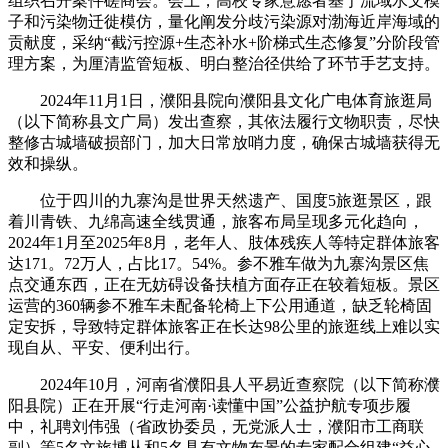
组织召开案件磋商会。会上，高校专家意愿者基于流域水文模
子和污染物迁徙模仿，量化阐发分歧污染源对渤海近岸海域的
贡献度，采纳“截污控源+生态补水+阶梯式生态修复”分阶段管
理方案，为厘清监管短板、明白整治径供给了环节手艺支持。
2024年11月1日，濮阳县院向濮阳县文化广电体育旅逛局
（以下简称县文广局）发出查察，其依法履行文物职责，尽快
整修古城墙破损部门，加大日常放哨力度，确保古城墙获得无
效和操纵。
位于四川的九寨沟是世界天然遗产、国度5旅逛景区，跟
着川青铁、九绵高速全线贯通，旅客布局呈现多元化趋向，
2024年1月至2025年8月，老年人、肢体残疾人等特定群体旅客
达171。72万人，占比17。54%。参不雅车做为九寨沟景区焦
点交通东西，正在无妨碍设备扶植方面存正在较着短板。景区
运营的360辆参不雅车未配备轮椅上下公用通道，缺乏轮椅固
定安拆，导致特定群体旅客正在长达98公里的旅逛线上难以实
现自从、平安、便利出行。
2024年10月，河南省濮阳县人平易近查察院（以下简称濮
阳县院）正在开展“行走河南·读懂中国”公益护航专项步履
中，礼聘刘伟强（省政协委员，无党派人士，濮阳市工商联
副）等5名文旅博从和5名具有文物布景的专家配合组建“益心