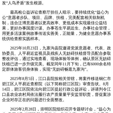
发“人鸟矛盾”发生根源。
最高检公益诉讼查察厅担任人暗示，要持续优化“益心为
公”意愿者步队、项目、品牌、扶植，完美配套相关轨制机
制，连合泛博意愿者以更高效率、更低成本实现最佳公益结
果，更好办事国度计谋、办事苍生平易近生、办事社会管理，
用更多活泼案例故事传送实善美，正能量，为健全意愿办事系
统供给查察实践样本。
2025年10月23日，九寨沟县院邀请党派意愿者、代表、政
协委员、人平易近监视员及残疾人无妨碍扶植督导员配合参取
整改评估，通过实地查看、现场体验等体例，确认景区无妨碍
扶植已进一步升级完美。截至同年11月下旬，已有6000余名特
定群体旅客切身体验，实现“无妨碍畅逛九寨沟”。
2025年8月5日，江口县院按相关管辖，将案件移送铜仁市
碧江区人平易近查察院（以下简称碧江区院）审查告状。8月
14日，碧江区院依法向碧江区提起行政公益诉讼，诉请判令江
口县农业农村局依法履行农产质量量平安监管职责，督促案涉
企业对存正在的问题进行全面整改。
2025年2月28日，崇明区院组织召开专题研讨会，“益心为