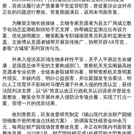
察，其依法履行农产质量量平安监管职责，督促案涉企业对存
正在的问题进行整改。答复期届满后，该局未书面答复。
为鞭策文物长效操纵，文物专家意愿者为县文广局成立数
字化动态监测机制供给手艺支撑，协帮确定监测点位布设方
案、优化放哨频次，鞭策配备专职城墙巡查员和及时监测全笼
盖。文旅博从意愿者辅帮开展宣传推广，协帮开辟AR导览，
参取“古城墙”系列宣传勾当。
外来入侵涉及区域生物多样性平安，关乎人平易近生命健
康，是国度总体平安的主要构成部门。查察机关充实阐扬高校
意愿者专业劣势，全链条参取辅帮办案，帮帮查察机关查明案
件现实、丰硕内容、明白公益损害，并出庭颁发专业看法，明
白人工培育并不影响对马缨丹属于外来入侵的性质认定，获得
法院判决支撑，以“诉”简直认改正行政机关认识误差并督促全
面整改，鞭策全市开展外来入侵防治专项步履，实现了打点一
案、管理一片的优良结果。
收到查察后，区发改委研究制定《锡山现代农业财产园烧
毁物集中密闭堆放点扶植方案》，协调落实扶植资金80余万
元，每周赴财产园现场督查整改良度，并正在时限内书面答复
整改良展。2025年5月，财产园扶植完成1处规范的大型集中密