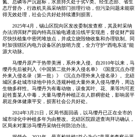
氮、总磷等严沉超标，水质持久处于劣V类。经生态部、省生
态厅督办，行政机关虽采纳部门担理行动，但污染问题未能获
得无效处理，社会公共好处持续遭到损害。
2025年4月，锡山区院向区发改委制发查察，其及时采纳
办法消弭财产园内特高压输电通道沿线平安现患，督促财产园
尽快扶植集中密闭堆放点，并成立烧毁物收集和办理轨制。同
时加强辖区内电力设备区的放哨力度，全力守护“西电东送”能
源大动脉。
马缨丹原产于热带美洲，系外来入侵。自2010年以来，马
缨丹先后被列入《中国第二批外来入侵名单》《国度沉点办理
外来入侵名录（第一批）》《沉点办理外来入侵名录》。北碚
城区多处城市绿地中持久违规种植大量外来入侵马缨丹，周边
生物多样性。马缨丹为有毒动物，误食其叶、花、果等均可惹
起牲畜某人中毒，大量马缨丹种植正在人群稠密处，影响居平
易近身体健康平安，损害社会公共好处。
2024年3月21日，区局书面回函，以马缨丹已正在全市的
城市绿化中种植多年为由整改。北碚区院跟进查询拜访确认，
区局未对案涉马缨丹采纳任何防治办法。
据领会，2021年，最高检扶植“益心为公”意愿者查察云平