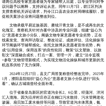
请两位高校专家意愿者做为专家辅帮人出庭，以专业学问对争
议问题予以阐释，支持诉讼从意。同年11月7日，碧江区判决
支撑查察机关诉讼请求，判令江口县农业农村局继续履职，督
促相关案涉企业将问题整改到位。
文物承载平易近族基因、赓续汗青文脉，是不成再生的文
化瑰宝。查察机关针对办案中涉及的专业问题，组建“益心为
公”意愿者文旅小分队，阐扬文物专家意愿者专业劣势，正在
线索发觉、查询拜访取证、整改论证、成效评估、活化操纵等
环节阐扬环节辅帮感化。依托文旅博从意愿者宣传劣势，构
成“以用促保、保用连系”的良性轮回，鞭策“以文塑旅、以旅
彰文”深度融合成长，打点一案、管理一片，建立“法令监视
+参取”文物管理新模式，为实现文物活化操纵和城市更新的无
机连系供给了无力保障。
2024年12月27日，县文广局答复称曾经整改完毕。2025年
1月，濮阳县院组织“益心为公”意愿者文旅小分队进行“回头
看”，确认古城墙曾经全面补葺。
位于省秦皇岛新区的官道沟全长2。6公里，经蒲河、洋河
汇入渤海。因为沿岸村庄存正在糊口污水散排、污水管网老化
渗漏、扇贝加工废水偷排等问题，导致官道沟水体黑臭，氨