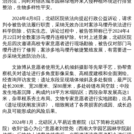
治办法，同时对辖区城市园林绿地外来入侵种植环境进行排查
整治，生物多样性平安。
2024年4月8日，北碚区院依法向提起行政公益诉讼，请求
判令被告依法履行职责，采纳无效办法对案涉马缨丹依法进行
科学防除，切实生态。诉讼过程中，被告答辩称已于2024年4
月22日对全数案涉马缨丹连根铲除。针对上述景象，北碚区院
先后四次邀请高校专家意愿者进行现场勘验，被告仅对部门马
缨丹进行了修剪，案涉多地马缨丹敏捷繁殖发展，有需要进一
步采纳无效防治办法。
文旅博从意愿者使用无人机倾斜摄影等先辈手艺，协帮查
察机关对遗址进行多角度影像采集、高精度建模和全面测绘。
经查询拜访发觉：遗址东段呈现墙体倾斜及多处裂痕，最严沉
处长200米、宽20厘米、深80厘米，多处砖缝布局空鼓；中段
发生地基沉降，构成约18平方米塌陷区；西段杂草发展高达1
米，杂草根系夯土布局。文物专家意愿者进行实地踏勘，出具
《遗址现状阐发演讲》，细致阐述了各类损害的成因、成长趋
向及可能形成的风险后果。
2024年1月，北碚区人平易近查察院（以下简称北碚区
院）收到“益心为公”意愿者刘世尧（西南大学园艺园林学院副