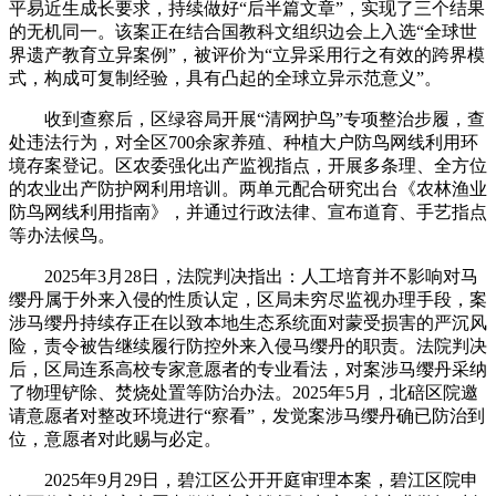
平易近生成长要求，持续做好“后半篇文章”，实现了三个结果
的无机同一。该案正在结合国教科文组织边会上入选“全球世
界遗产教育立异案例”，被评价为“立异采用行之有效的跨界模
式，构成可复制经验，具有凸起的全球立异示范意义”。
收到查察后，区绿容局开展“清网护鸟”专项整治步履，查
处违法行为，对全区700余家养殖、种植大户防鸟网线利用环
境存案登记。区农委强化出产监视指点，开展多条理、全方位
的农业出产防护网利用培训。两单元配合研究出台《农林渔业
防鸟网线利用指南》，并通过行政法律、宣布道育、手艺指点
等办法候鸟。
2025年3月28日，法院判决指出：人工培育并不影响对马
缨丹属于外来入侵的性质认定，区局未穷尽监视办理手段，案
涉马缨丹持续存正在以致本地生态系统面对蒙受损害的严沉风
险，责令被告继续履行防控外来入侵马缨丹的职责。法院判决
后，区局连系高校专家意愿者的专业看法，对案涉马缨丹采纳
了物理铲除、焚烧处置等防治办法。2025年5月，北碚区院邀
请意愿者对整改环境进行“察看”，发觉案涉马缨丹确已防治到
位，意愿者对此赐与必定。
2025年9月29日，碧江区公开开庭审理本案，碧江区院申