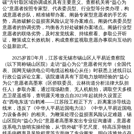
碳”方针取区域协调成长具有主要意义。查察机关将“益心为
公”意愿者按照专家型、代表委员型、行业型等分类办理，构
成意愿者步队，精准辅帮办案。阐扬专家型意愿者的手艺劣
势，高效破解公益损害风险认定等办案难点。阐扬代表委员型
意愿者的协调劣势，均衡各方好处破解办案堵点。阐扬行业型
意愿者的联络劣势，及时发觉线索、持续察看、参取公开听
证，鞭策成立长效机制，构成查察监视取意愿办事双向互动的
公益新款式。
2025岁首年月，江苏省无锡市锡山区人平易近查察院
（以下简称锡山区院）走访“益心为公”意愿者何光华（全国代
表、国网无锡供电公司电缆运检核心从任）时获悉上述线日以
行政公益诉讼立案。该院邀请具有下层电力放哨经验的“益心
为公”意愿者高墨寒（区侨联委员、云林街道分析法律大队担
任人）参取办案，通过现场勘查、无人机航拍，调取空天多模
态卫星遥感等，查明露天堆放点自2023年起就持久设置正
在“西电东送”白鹤滩——江苏段工程正下方，距离案涉导线边
线米，违反了《中华人平易近国电力法》《中华人平易近国电
力设备条例》的相关。为鞭策处理公益损害风险认定难题，锡
山区院向“益心为公”意愿者高墨寒发出专业征询邀请，意愿者
连系电力放哨实操经验，从“防外破”手艺尺度、特高压异物挂
线毛病概率及风险程度等方面做了专业阐发，明白该堆放点存