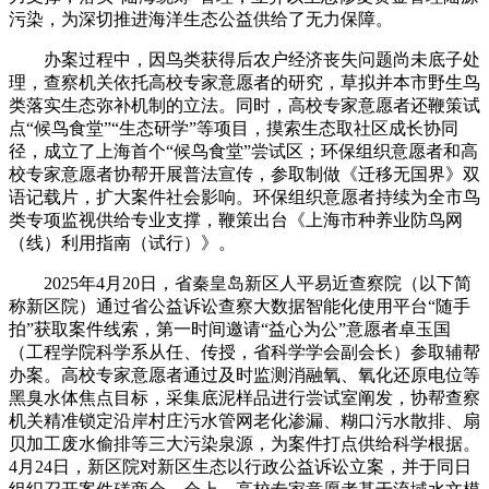
污染，为深切推进海洋生态公益供给了无力保障。
办案过程中，因鸟类获得后农户经济丧失问题尚未底子处
理，查察机关依托高校专家意愿者的研究，草拟并本市野生鸟
类落实生态弥补机制的立法。同时，高校专家意愿者还鞭策试
点“候鸟食堂”“生态研学”等项目，摸索生态取社区成长协同
径，成立了上海首个“候鸟食堂”尝试区；环保组织意愿者和高
校专家意愿者协帮开展普法宣传，参取制做《迁移无国界》双
语记载片，扩大案件社会影响。环保组织意愿者持续为全市鸟
类专项监视供给专业支撑，鞭策出台《上海市种养业防鸟网
（线）利用指南（试行）》。
2025年4月20日，省秦皇岛新区人平易近查察院（以下简
称新区院）通过省公益诉讼查察大数据智能化使用平台“随手
拍”获取案件线索，第一时间邀请“益心为公”意愿者卓玉国
（工程学院科学系从任、传授，省科学学会副会长）参取辅帮
办案。高校专家意愿者通过及时监测消融氧、氧化还原电位等
黑臭水体焦点目标，采集底泥样品进行尝试室阐发，协帮查察
机关精准锁定沿岸村庄污水管网老化渗漏、糊口污水散排、扇
贝加工废水偷排等三大污染泉源，为案件打点供给科学根据。
4月24日，新区院对新区生态以行政公益诉讼立案，并于同日