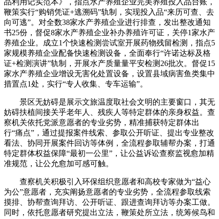
品利用记实范本》，指点水产养殖企业完美养殖投入品台账，
鞭策实行“购销凭证+逃溯码”轨制，实现投入品“来历可查、去
向可逃”。对全数38家水产养殖企业进行排查，发出整改通知
书25份，督促8家水产养殖企业补办养殖许可证，关停1家水产
养殖企业。成立1个快速检测尝试室开展药物残留检测，指点5
家规模养殖企业配备快速检测设备，全面奉行“许诺达标及格
证+检测演讲”轨制，开展水产质量量平安检测26批次。督促15
家水产养殖企业增设无害化处置设备，设置县域病害鱼类集中
措置点1处，实行“专人收集、专车运输”。
景区无妨碍是展示文旅温度取社会文明的主要窗口，其无
妨碍扶植间接关乎老年人、残疾人等特定群体的亲身权益。查
察机关依托党派意愿者的专业劣势，精准捕获特定群体出
行“痛点”，通过提报案件线索、参取公开听证、提出专业整改
看法、协同开展案件回访等体例，全流程参取辅帮办案，打通
特定群体权益保障“最初一公里”，让公益诉讼查察监视愈加精
准规范，让公允愈加可感可触。
查察机关积极引入环保组织意愿者和高校专家做为“益心
为公”意愿者，充实阐扬意愿者的专业劣势，全流程参取线索
摸排、协帮查询拜访、公开听证、跟进查询拜访等办案工做。
同时，依托意愿者研究提出立法，鞭策处所立法，统筹候鸟和