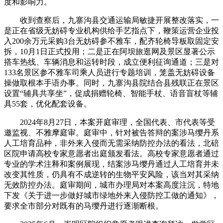
度和影响力。
收到查察后，九寨沟县交通运输局敏捷开展整改落实，一
是正在省级无妨碍专业机构供给手艺指点下，鞭策运营企业投
入200余万元采购3台无妨碍参不雅车，配齐轮椅导板取固定安
拆，10月1日正式投用；二是正在阿坝旅逛网及景区显著公示
搭车热线、车辆消息和运转时段，成立便利征询通道；三是对
133名景区参不雅车司乘人员进行专题培训，笼盖无妨碍设备
操做取根本手语办事。同时，九寨沟县院结合县残联正在景区
设置“辅具共享坐”，促成捐赠轮椅、智能手杖、语音盲杖等辅
具55套，优化配套设备。
2024年8月27日，本案开庭审理，全国代表、市代表等受
邀监视、不雅摩庭审。庭审中，针对被告答辩的案涉马缨丹系
人工培育品种，非外来入侵而无需采纳防控办法的看法，北碚
区院申请高校专家意愿者出庭颁发看法。高校专家意愿者通过
专业的学术注释和案例展现，结案涉马缨丹通过人工培育并未
改变其性质，仍具有不成逆转的生物平安风险，该当对其采纳
无效防控办法。庭审期间，城市办理局对本案高度注沉，特地
下发《关于进一步做好城市绿地外来入侵防控工做的通知》，
要求全市部分对既有的马缨丹进行逐渐断根。