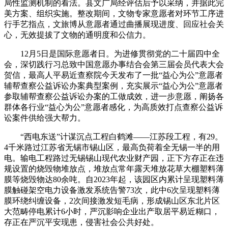
局性监测机制的看法。县文广局经评估后予以采纳，并据此完
美方案、组织实施。整改期间，文物专家意愿者对环节工序进
行手艺指点，文旅博从意愿者通过曲播展现进度、回应社会关
心，无效提拔了文物的通明度和公信力。
12月5日是国际意愿者日。为进修贯彻党的二十届四中全
会，深切践行习总致中国意愿办事结合会第三届会员代表大会
贺信，最高人平易近查察院今天发布了一批“益心为公”意愿者
辅帮查察公益诉讼办案典型案例，充实展示“益心为公”意愿者
参取辅帮查察公益诉讼办案的工做成效，进一步意愿，阐扬各
群体各行业“益心为公”意愿者感化，为高质效打点查察公益诉
讼案件供给强大帮力。
“西电东送”计谋沉点工程白鹤滩——江苏段工程，有29。
4千米路过江苏省无锡市锡山区，最高负荷着全无锡一半的用
电。输电工程路过无锡锡山现代农业财产园，正下方存正在违
规设置的烧毁物堆放点，堆放点常年露天堆放花草大棚塑料薄
膜等烧毁物达80余吨。自2023年起，该园区内累计呈现塑料薄
膜触碰架空电力设备激发系统告警73次，此中6次呈现塑料薄
膜环绕纠缠设备，2次间接激发短毛病，形成锡山区东北片区
大范畴停电累计6小时，严沉影响企业出产取居平易近糊口，
存正在严沉平安现患，侵害社会公共好处。