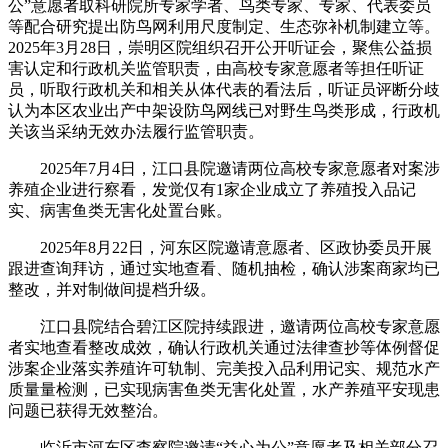
公”意愿者取科研院所专家学者、鸟类专家、专家、代表委员
等配合研究提出防鸟网利用尺度制定、生态弥补机制建立等。
2025年3月28日，崇明区院组织召开公开听证会，聚焦公益损
害认定和行政机关监管职责，由高校专家意愿者等担任听证
员，听取行政机关和相关从体代表的看法后，听证员评断分歧
认为本区农业出产中架设防鸟网线已对野生鸟类形成，行政机
关该当采纳无效办法履行监管职责。
2025年7月4日，江口县院邀请两位高校专家意愿者对案涉
养殖企业进行察看，发觉仅有1家企业成立了养殖投入品记
实、病害鱼类无害化处置台账。
2025年8月22日，河东区院邀请意愿者、区政协委员开展
跟进查询拜访，通过实地查看、随机抽检，确认涉案商家均已
整改，并对制做间提档升级。
江口县院结合碧江区院持续跟进，邀请两位高校专家意愿
者实地查看整改成效，确认行政机关通过法律查抄等体例督促
涉案企业落实养殖许可轨制、完美投入品利用记实、规范水产
质量量检测，已实现病害鱼类无害化处置，水产养殖平安现患
问题已获得无效整治。
临沂市河东区查察院邀请“益心为公”意愿者及相关部分召