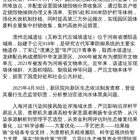
闭堆放点，并配套设置固体烧毁物分类收集区，通过取农户签
定烧毁物倾倒办理义务清单、安拆5处和300米防护栏等体例，
强化长效机制扶植。同时提高第三方外运频次，实现园区固体
废料全量集中封锁收集，集约高效外运措置。
澶州北城遗址（又称五代古城墙遗址）位于河南省濮阳县
城南，始建于公元918年，是研究古代军事防御系统的主要实
物遗存，了宋辽“澶渊之盟”等严沉汗青事务，取西水坡遗址、
龙碑配合构成濮阳中华龙源景区。2000年被发布为濮阳市文物
单元，2021年被发布为河南省文物单元。近年来，该遗址呈现
墙体倾斜、大面积塌陷、裂痕延伸等问题，严沉文物本体平
安，损害了国度好处和社会公共好处。
2025年4月30日，新区院向新区生态依法制发查察，督促
其履行生态监管职责，分析整治官道沟水体黑臭问题。
入海河道污染间接风险近岸海域水质，严沉影响沿岸村平
易近人居。查察机关邀请高校专家意愿者阐扬专业劣势，从污
染泉源解析到管理手艺选型，从资金利用评估到生态修复结果
量化，以“科学诊断——方案优化——手艺把关——结果核
验”全链条专业支持，为查察机关精准履职、科学监视供给智
力支撑，落实“陆海统筹”管理，立异以生态修复资金管理陆源