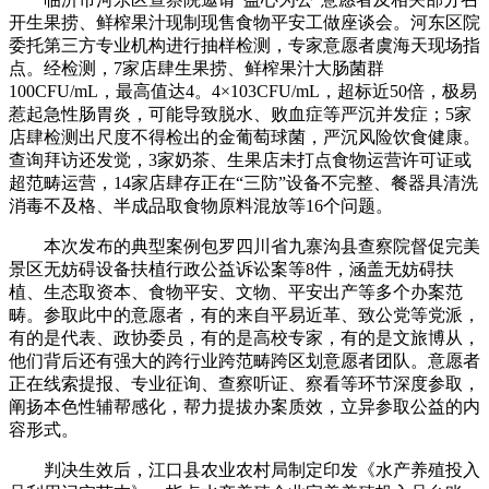
开生果捞、鲜榨果汁现制现售食物平安工做座谈会。河东区院
委托第三方专业机构进行抽样检测，专家意愿者虞海天现场指
点。经检测，7家店肆生果捞、鲜榨果汁大肠菌群
100CFU/mL，最高值达4。4×103CFU/mL，超标近50倍，极易
惹起急性肠胃炎，可能导致脱水、败血症等严沉并发症；5家
店肆检测出尺度不得检出的金葡萄球菌，严沉风险饮食健康。
查询拜访还发觉，3家奶茶、生果店未打点食物运营许可证或
超范畴运营，14家店肆存正在“三防”设备不完整、餐器具清洗
消毒不及格、半成品取食物原料混放等16个问题。
本次发布的典型案例包罗四川省九寨沟县查察院督促完美
景区无妨碍设备扶植行政公益诉讼案等8件，涵盖无妨碍扶
植、生态取资本、食物平安、文物、平安出产等多个办案范
畴。参取此中的意愿者，有的来自平易近革、致公党等党派，
有的是代表、政协委员，有的是高校专家，有的是文旅博从，
他们背后还有强大的跨行业跨范畴跨区划意愿者团队。意愿者
正在线索提报、专业征询、查察听证、察看等环节深度参取，
阐扬本色性辅帮感化，帮力提拔办案质效，立异参取公益的内
容形式。
判决生效后，江口县农业农村局制定印发《水产养殖投入