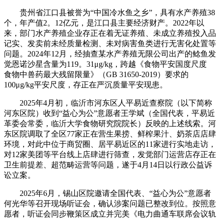
贵州省江口县被誉为“中国冷水鱼之乡”，具有水产养殖38
个，年产值2。12亿元，是江口县主要经济财产。2022年以
来，部门水产养殖企业存正在着无证养殖、未成立养殖投入品
记实、发卖前未经质量检测、未对病害鱼类进行无害化处置等
问题。2024年12月，经抽查某水产养殖无限公司出产的鲶鱼发
觉恩诺沙星含量为119。31μg/kg，跨越《食物平安国度尺度
食物中兽药最大残留限量》（GB 31650-2019）要求的
100μg/kg平安尺度，存正在严沉质量平安现患。
2025年4月初，临沂市河东区人平易近查察院（以下简称
河东区院）收到“益心为公”意愿者王学斌（全国代表，平易近
革委会常委，临沂大学食物研究院院长）反映的上述线索。河
东区院调取了全区77家正在营生果捞、鲜榨果汁、奶茶店店肆
环境，对此中位于商贸圈、居平易近区的11家进行实地走访，
对12家美团等平台线上店肆进行筛查，发觉部门运营店存正在
卫生前提差、超范畴运营等问题，遂于4月14日以行政公益诉
讼立案。
2025年6月，锡山区院邀请全国代表、“益心为公”意愿者
何光华等召开现场听证会，确认涉案问题已整改到位。按照意
愿者，听证会同步鞭策区成立并完美《电力曲通车联席会议轨