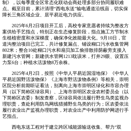
制》，以每季度全区常态化联动会商处理多部分协同履职难
点。截至目前，累计清理“西电东送”输电通道沿线亩，切实保
障长三角区域企业、居平易近电力供应。
2025年6月2日项目开工后，高校专家意愿者持续为整改方
案供给手艺指点，特别正在生态修复阶段，指点施工方节制水
生植植密度和水深梯度，确保净化效能最大化。9月10日，官
道沟整治项目已完工，共计修复漏点、铺设糊口污水收集管网
802米；整合10处糊口污水和扇贝加工偷排散排荫蔽旁支接入
新建污水管网；新建供水管网1213耽误米，打井29眼、设置压
力泵6台；种植水活泼物8万余株。
2025年4月2日，按照《中华人平易近国湿地保》《中华人
平易近国野活泼物保》《上海市野活泼物条例》等相关，崇明
区院分析前期听证看法，别离向上海市崇明区绿化和市容办理
局（以下简称区绿容局）、上海市崇明区农业农村委员会（以
下简称区农委）制发查察，区绿容局依法履行野生鸟类监视办
理职责，查处利用防鸟网线猎捕野生鸟类的行为；区农委依法
履行农业出产监视办理职责，对农业出产中利用防护网进行手
艺指点。
西电东送工程对于建立跨区域能源输送收集、帮力“双