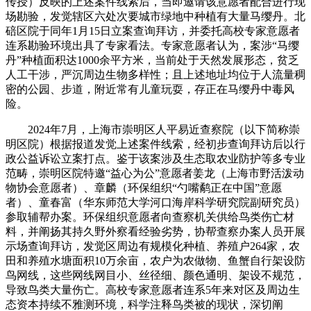
传授）反映的上述案件线索后，当即邀请该意愿者配合进行现
场勘验，发觉辖区六处次要城市绿地中种植有大量马缨丹。北
碚区院于同年1月15日立案查询拜访，并委托高校专家意愿者
连系勘验环境出具了专家看法。专家意愿者认为，案涉“马缨
丹”种植面积达1000余平方米，当前处于天然发展形态，贫乏
人工干涉，严沉周边生物多样性；且上述地址均位于人流量稠
密的公园、步道，附近常有儿童玩耍，存正在马缨丹中毒风
险。
2024年7月，上海市崇明区人平易近查察院（以下简称崇
明区院）根据报道发觉上述案件线索，经初步查询拜访后以行
政公益诉讼立案打点。鉴于该案涉及生态取农业防护等多专业
范畴，崇明区院特邀“益心为公”意愿者姜龙（上海市野活泼动
物协会意愿者）、章麟（环保组织“勺嘴鹬正在中国”意愿
者）、童春富（华东师范大学河口海岸科学研究院副研究员）
参取辅帮办案。环保组织意愿者向查察机关供给鸟类伤亡材
料，并阐扬其持久野外察看经验劣势，协帮查察办案人员开展
示场查询拜访，发觉区周边有规模化种植、养殖户264家，农
田和养殖水塘面积10万余亩，农户为农做物、鱼蟹自行架设防
鸟网线，这些网线网目小、丝径细、颜色通明、架设不规范，
导致鸟类大量伤亡。高校专家意愿者连系5年来对区及周边生
态资本持续不雅测环境，科学注释鸟类被的现状，深切阐