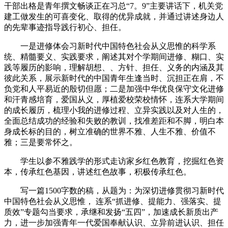
干部出格是青年撰文畅谈正在习总“7。9”主要讲话下，机关党
建工做发生的可喜变化、取得的优异成就，并通过讲述身边人
的先辈事迹指导践行初心、担任。
一是进修体会习新时代中国特色社会从义思惟的科学系
统、精髓要义、实践要求，阐述其对个学期间进修、糊口、实
践等履历的影响，理解胡想、、方针、担任、义务的内涵及其
彼此关系，展示新时代的中国青年生逢当时、沉担正在肩，不
负党和人平易近的殷切但愿；二是加强中华优良保守文化进修
和汗青感培育，爱国从义，厚植爱校荣校情怀，连系大学期间
的成长履历，梳理小我的进修过程、立异实践以及对人生的，
全面总结成功的经验和失败的教训，找准差距和不脚，明白本
身成长标的目的，树立准确的世界不雅、人生不雅、价值不
雅；三是要常怀之。
学生以参不雅践学的形式走访家乡红色教育，挖掘红色资
本，传承红色基因，讲述红色故事，积极传承红色。
写一篇1500字数的稿，从题为：为深切进修贯彻习新时代
中国特色社会从义思惟， 连系“抓进修、提能力、强落实、提
质效”专题勾当要求，承继和发扬“五四”，加速成长新质出产
力，进一步加强青年一代爱国奉献认识、立异前进认识、担任