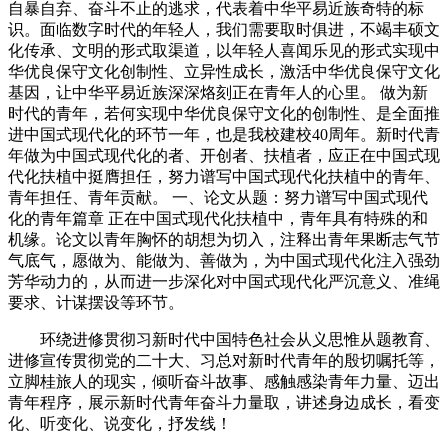
自暴自弃、奋斗不止的逃求，代表着中华平易近族奇特的标
识。面临数字时代的年轻人，我们需要取时俱进，不竭丰硕文
化传承、文明的形式取渠道，以年轻人喜闻乐见的形式实现中
华优良保守文化创制性、立异性成长，激活中华优良保守文化
基因，让中华平易近族深深烙刻正在青年人的心里。 做为新
时代的青年，若何实现中华优良保守文化的创制性、是全面推
进中国式现代化的环节一年，也是我校建校40周年。新时代青
年做为中国式现代化的者、开创者、扶植者，应正在中国式现
代化扶植中挺膺担任，努力谱写中国式现代化扶植中的青年、
青年担任、青年贡献。 一、论文从题：努力谱写中国式现代
化的青年篇章 正在中国式现代化扶植中，青年具有特殊的和
机缘。论文以青年胸怀的胡想为切入，注释出青年果断志气节
气底气，愿做为、能做为、善做为，为中国式现代化注入强劲
芳华动力的，从而进一步深化对中国式现代化严沉意义、准绳
要求、计谋摆设等环节。
环绕进修贯彻习新时代中国特色社会从义思惟从题教育、
进修宣传贯彻党的二十大、习总对新时代青年的殷切嘱托等，
立脚桂旅人的现实，倾听奋斗故事、感触感染青年力量、迈出
青年程序，展示新时代青年奋斗力量取，讲述身边成长，看变
化、听变化、说变化，抒发线！