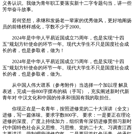
义务认识。我做为青年职工要落实新十二字专题勾当，讲一些
芳华奋斗故事。
若何坚想，承继和发扬老一辈家的优秀做风，更好地阐扬
员的前锋榜样感化，字数不少于2000。
2024年是中华人平易近国成立75周年，也是实现“十四
五”规划方针使命的环节一年。现代大学生不只是国度社会成
长的者，也是参取者，做为！
2024年是中华人平易近国成立75周年，也是实现“十四
五”规划方针使命的环节一年。现代大学生不只是国度社会成
长的者，也是参取者，做为。
从中国人伟大谱系（参考附件）当选择一个加以理 解及
表述，完成一份800字摆布的稿（手写），充实阐述新时代新
青年对 中汉文化和中国的传承和强国有我的取担任。
你现正在是一名青年，按照进修党的二十大演讲（全文）
进修，写一篇体味。要求字数800字。 要求：一是要正在理论
进修的深度、广度上持续加力，组织青年深切进修贯彻习新时
代中国特色社会从义思惟、习思惟、党的二十大、习调查江西
主要讲话，营制稠密进修空气。二是要回首红色汗青、传承红