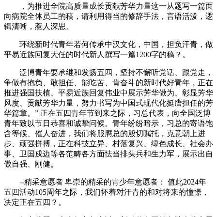
，为推进全院高质量成长贡献芳华力量这一从题写一篇面
向病院全体员工的稿，请利用得当的修辞手法，言语活泼，逻
辑清晰，惹人深思。
环绕新时代青年若何传承中汉文化，中国，担负汗青，做
平易近族回复大任的时代新人撰写一篇1200字的稿？。
泛博青年要承继和发扬五四，坚持不懈听党话、跟党走，
争做有抱负、敢担任、能吃苦、肯奋斗的新时代好青年，正在
推进强国扶植、平易近族回复伟业中展示芳华做为、彰显芳华
风度、贡献芳华力量，努力书写为中国式现代化挺膺担任的芳
华篇章。” 正在五四青年节到来之际，习总代表，向全国泛博
青年致以节日恭喜和诚挚问候。青年纷纷暗示，习总的寄语饱
含等候、催人奋进，我们将服膺总的殷切嘱托，克意朝上进
步、顽强拼搏，正在科技立异、村落复兴、绿色成长、社会办
事、卫国戍边等各范畴各方面怯当排头兵和生力军，展示出自
傲自强、刚健。
--精采意愿者 卑崇的精采的青少年意愿者： 值此2024年
五四活动105周年之际，我们怀着对汗青的和对将来的憧憬，
决定正在五四？。