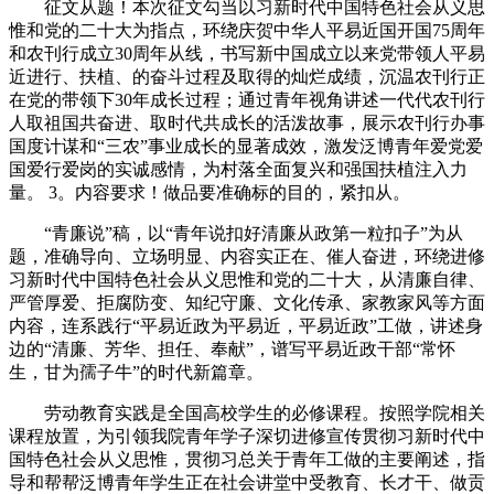
征文从题！本次征文勾当以习新时代中国特色社会从义思
惟和党的二十大为指点，环绕庆贺中华人平易近国开国75周年
和农刊行成立30周年从线，书写新中国成立以来党带领人平易
近进行、扶植、的奋斗过程及取得的灿烂成绩，沉温农刊行正
在党的带领下30年成长过程；通过青年视角讲述一代代农刊行
人取祖国共奋进、取时代共成长的活泼故事，展示农刊行办事
国度计谋和“三农”事业成长的显著成效，激发泛博青年爱党爱
国爱行爱岗的实诚感情，为村落全面复兴和强国扶植注入力
量。 3。内容要求！做品要准确标的目的，紧扣从。
“青廉说”稿，以“青年说扣好清廉从政第一粒扣子”为从
题，准确导向、立场明显、内容实正在、催人奋进，环绕进修
习新时代中国特色社会从义思惟和党的二十大，从清廉自律、
严管厚爱、拒腐防变、知纪守廉、文化传承、家教家风等方面
内容，连系践行“平易近政为平易近，平易近政”工做，讲述身
边的“清廉、芳华、担任、奉献”，谱写平易近政干部“常怀
生，甘为孺子牛”的时代新篇章。
劳动教育实践是全国高校学生的必修课程。按照学院相关
课程放置，为引领我院青年学子深切进修宣传贯彻习新时代中
国特色社会从义思惟，贯彻习总关于青年工做的主要阐述，指
导和帮帮泛博青年学生正在社会讲堂中受教育、长才干、做贡