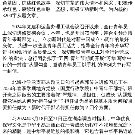
色基因，讲述红色故事，深切前辈的伟大情怀和风采，积极传
承红色，赓续红色血脉，坚想，积极立功新时代。为内核的
3200字从题文章。
2024年党建和运营办理工做会议召开以来，全行青年员
工深切进修贯彻会议，本年，也是开国75周年，连合引领泛博
青年果断跟党 走、立功新时代是对新中国成立75周年的最好
庆贺。 为进一步激发青年员工活力，指导全行青年将芳华写
进 中国银行的高质量成长，深切听取青年员工对全行运营成
长 的看法，总行团委拟于“五四”青年节期间开展“芳华 写给中
行的一封信”从题勾当，邀请青年员工以手札 的体例为中行写
一封信。
北海小学党支部从题党日勾当起首郭传达进修习总正在
2024年春季学期地方党校（国度行政学院）中青年干部培训班
开班之际做出的主要接着郭“严规律、强担任、促成长”从题规
律党课她从何为“担任做为”？担任做为是的根基本质为何强调
要担任做为？新时代干部若何担任做为？四个方面。
习2024年3月18日至21日正在湖南调查时指出，中华优良
保守文化是中华平易近族正在汗青成长历程中不竭堆集沉淀下
来的精髓，是中华平易近族的根和魂，它包含着中华平易近族