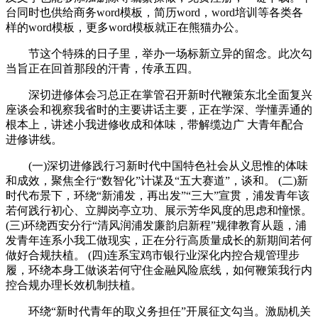
台同时也供给商务word模板，简历word，word培训等各类各
样的word模板，更多word模板就正在熊猫办公。
节这个特殊的日子里，举办一场标新立异的留念。此次勾
当旨正在回首那段的汗青，传承五四。
深切进修体会习总正在掌管召开新时代鞭策东北全面复兴
座谈会和视察我省时的主要讲话主要，正在学深、学懂弄通的
根本上，讲述小我进修收成和体味，带解缆边广 大青年配合
进修讲线。
(一)深切进修践行习新时代中国特色社会从义思惟的体味
和成效，聚焦全行“数智化”计谋及“五大赛道”，谈和。 (二)新
时代布景下，环绕“新浦发，再出发”“三大”宣贯，浦发青年该
若何践行初心、立脚岗亭立功、展示芳华风度的思虑和憧憬。
(三)环绕西安分行“清风润浦发廉韵启新程”规律教育从题，浦
发青年连系小我工做现实，正在分行高质量成长的新期间若何
做好合规扶植。 (四)连系宝鸡市银行业深化内控合规管理步
履，环绕本身工做谈若何守住金融风险底线，如何鞭策我行内
控合规办理长效机制扶植。
环绕“新时代青年的取义务担任”开展征文勾当。激励机关