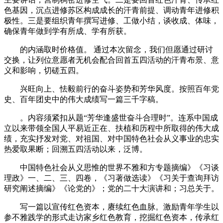
色基因，沉点进修苏区构成成长的汗青前提、调动青年进修积
极性。三是要组织青年撰写进修、工做小结，谈收成、体味，
确保青年做到学有所成、学有所获。
的内涵取时价格值。 通过本次留念，我们但愿通过研讨
交换，让列位意愿者无机会配合回首五四活动的汗青布景、意
义和影响，切磋五四。
兴旺向上、怯毅前行的奋斗姿势和芳华风度。按照百年党
史、百年团史中的伟大成绩写一篇三千字稿。
。内容须紧扣从题“芳华逢盛世奋斗合理时”。连系中国成
立以来带领全国人平易近正在、扶植和历程中所取得的伟大成
绩，充实抒发对党、对祖国、对中国特色社会从义事业的忠实
热爱取果断；回溯五四活动以来，泛博。
中国特色社会从义思惟的世界不雅和方专题摘编》《习谈
理政》一、二、三、四卷，《习著做选读》《习关于查询拜访
研究阐述摘编》《论党的》；党的二十大演讲和；习总关于。
写一篇以宣传红色资本，赓续红色血脉。激励青年学生以
参不雅践学的形式走访家乡红色教育，挖掘红色资本，传承红