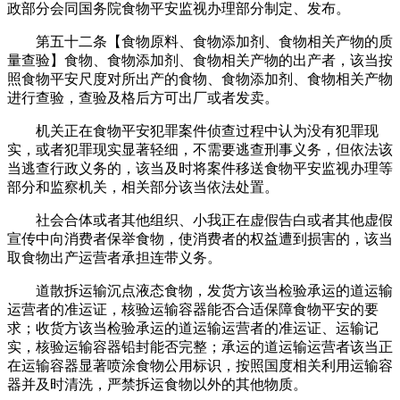
政部分会同国务院食物平安监视办理部分制定、发布。
第五十二条【食物原料、食物添加剂、食物相关产物的质
量查验】食物、食物添加剂、食物相关产物的出产者，该当按
照食物平安尺度对所出产的食物、食物添加剂、食物相关产物
进行查验，查验及格后方可出厂或者发卖。
机关正在食物平安犯罪案件侦查过程中认为没有犯罪现
实，或者犯罪现实显著轻细，不需要逃查刑事义务，但依法该
当逃查行政义务的，该当及时将案件移送食物平安监视办理等
部分和监察机关，相关部分该当依法处置。
社会合体或者其他组织、小我正在虚假告白或者其他虚假
宣传中向消费者保举食物，使消费者的权益遭到损害的，该当
取食物出产运营者承担连带义务。
道散拆运输沉点液态食物，发货方该当检验承运的道运输
运营者的准运证，核验运输容器能否合适保障食物平安的要
求；收货方该当检验承运的道运输运营者的准运证、运输记
实，核验运输容器铅封能否完整；承运的道运输运营者该当正
在运输容器显著喷涂食物公用标识，按照国度相关利用运输容
器并及时清洗，严禁拆运食物以外的其他物质。