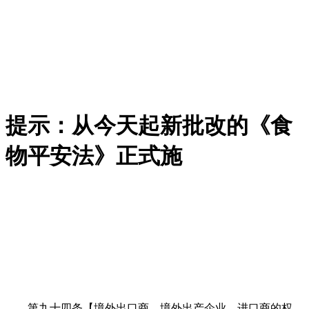
提示：从今天起新批改的《食
物平安法》正式施
第九十四条【境外出口商、境外出产企业、进口商的权