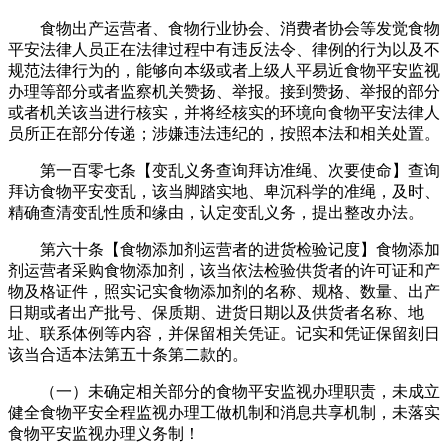
食物出产运营者、食物行业协会、消费者协会等发觉食物
平安法律人员正在法律过程中有违反法令、律例的行为以及不
规范法律行为的，能够向本级或者上级人平易近食物平安监视
办理等部分或者监察机关赞扬、举报。接到赞扬、举报的部分
或者机关该当进行核实，并将经核实的环境向食物平安法律人
员所正在部分传递；涉嫌违法违纪的，按照本法和相关处置。
第一百零七条【变乱义务查询拜访准绳、次要使命】查询
拜访食物平安变乱，该当脚踏实地、卑沉科学的准绳，及时、
精确查清变乱性质和缘由，认定变乱义务，提出整改办法。
第六十条【食物添加剂运营者的进货检验记度】食物添加
剂运营者采购食物添加剂，该当依法检验供货者的许可证和产
物及格证件，照实记实食物添加剂的名称、规格、数量、出产
日期或者出产批号、保质期、进货日期以及供货者名称、地
址、联系体例等内容，并保留相关凭证。记实和凭证保留刻日
该当合适本法第五十条第二款的。
（一）未确定相关部分的食物平安监视办理职责，未成立
健全食物平安全程监视办理工做机制和消息共享机制，未落实
食物平安监视办理义务制！