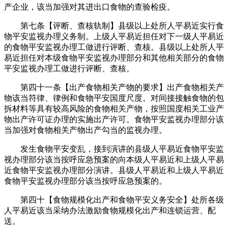
产企业，该当加强对其进出口食物的查验检疫。
第七条【评断、查核轨制】县级以上处所人平易近实行食
物平安监视办理义务制。上级人平易近担任对下一级人平易近
的食物平安监视办理工做进行评断、查核。县级以上处所人平
易近担任对本级食物平安监视办理部分和其他相关部分的食物
平安监视办理工做进行评断、查核。
第四十一条【出产食物相关产物的要求】出产食物相关产
物该当符律、律例和食物平安国度尺度。对间接接触食物的包
拆材料等具有较高风险的食物相关产物，按照国度相关工业产
物出产许可证办理的实施出产许可。食物平安监视办理部分该
当加强对食物相关产物出产勾当的监视办理。
发生食物平安变乱，接到演讲的县级人平易近食物平安监
视办理部分该当按呼应急预案的向本级人平易近和上级人平易
近食物平安监视办理部分演讲。县级人平易近和上级人平易近
食物平安监视办理部分该当按呼应急预案的。
第四十【食物规模化出产和食物平安义务安全】处所各级
人平易近该当采纳办法激励食物规模化出产和连锁运营、配
送。