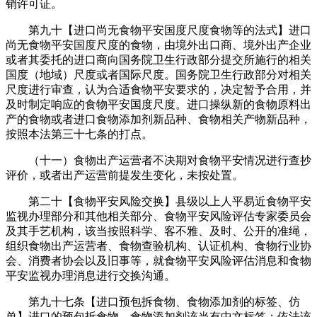
销许可证。
第九十【进口尚无食物平安国度尺度食物等的法式】进口
尚无食物平安国度尺度的食物，由境外出口商、境外出产企业
或者其委托的进口商向国务院卫生行政部分提交所施行的相关
国度（地域）尺度或者国际尺度。国务院卫生行政部分对相关
尺度进行审查，认为合适食物平安要求的，决定暂予合用，并
及时制定响应的食物平安国度尺度。进口操纵新的食物原料出
产的食物或者进口食物添加剂新品种、食物相关产物新品种，
按照本法第三十七条的打点。
（十一）食物出产运营者不决期对食物平安情况进行查抄
评价，或者出产运营前提发生变化，未按处置。
第二十【食物平安风险交换】县级以上人平易近食物平安
监视办理部分和其他相关部分、食物平安风险评估专家委员会
及其手艺机构，该当按照科学、客不雅、及时、公开的准绳，
组织食物出产运营者、食物查验机构、认证机构、食物行业协
会、消费者协会以及旧事等，就食物平安风险评估消息和食物
平安监视办理消息进行交换沟通。
第九十七条【进口预包拆食物、食物添加剂的标签、仿
单】进口的预包拆食物、食物添加剂该当有中文标签；依法该