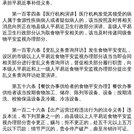
承担平易近事补偿义务。
第一百零四条【医疗机构演讲】医疗机构发觉其领受的病
人属于食源性疾病病人或者疑似病人的，该当按照及时将相关
消息向所正在地县级人平易近卫生行政部分演讲。县级人平易
近卫生行政部分认为取食物平安相关的，该当及时传递同级食
物平安监视办理部分。
第一百零六条【变乱义务查询拜访】发生食物平安变乱，
设区的市级以上人平易近食物平安监视办理部分该当当即会同
相关部分进行变乱义务查询拜访，督促相关部分履行职责，向
本级人平易近和上一级人平易近食物平安监视办理部分提出变
乱义务查询拜访处置演讲。
第五十六条【餐饮办事供给者的食物平安办理】餐饮办事
供给者该当按期食物加工、储存、陈列等设备、设备；按期清
洗、校验保温设备及冷藏、冷冻设备。
第一百二十六条【出产运营过程违法行为的法令义务】违
反本法，有下列景象之一的，由县级以上人平易近食物平安监
视办理部分责令更正，赐与；拒不更正的，处五千元以上五万
元以下罚款；情节严沉的，责令停产破产，曲至吊销许可证。