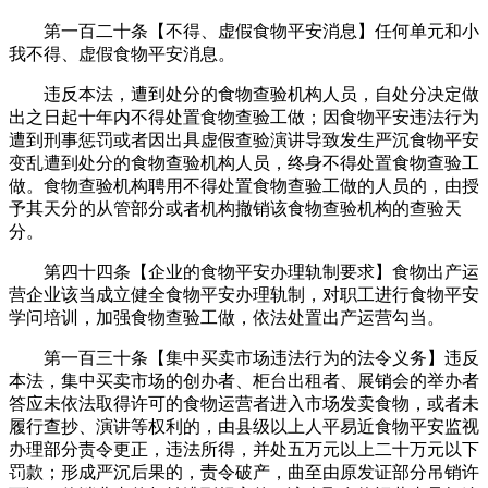
第一百二十条【不得、虚假食物平安消息】任何单元和小
我不得、虚假食物平安消息。
违反本法，遭到处分的食物查验机构人员，自处分决定做
出之日起十年内不得处置食物查验工做；因食物平安违法行为
遭到刑事惩罚或者因出具虚假查验演讲导致发生严沉食物平安
变乱遭到处分的食物查验机构人员，终身不得处置食物查验工
做。食物查验机构聘用不得处置食物查验工做的人员的，由授
予其天分的从管部分或者机构撤销该食物查验机构的查验天
分。
第四十四条【企业的食物平安办理轨制要求】食物出产运
营企业该当成立健全食物平安办理轨制，对职工进行食物平安
学问培训，加强食物查验工做，依法处置出产运营勾当。
第一百三十条【集中买卖市场违法行为的法令义务】违反
本法，集中买卖市场的创办者、柜台出租者、展销会的举办者
答应未依法取得许可的食物运营者进入市场发卖食物，或者未
履行查抄、演讲等权利的，由县级以上人平易近食物平安监视
办理部分责令更正，违法所得，并处五万元以上二十万元以下
罚款；形成严沉后果的，责令破产，曲至由原发证部分吊销许