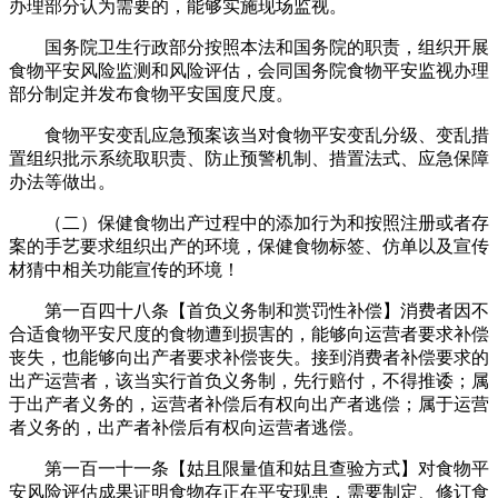
办理部分认为需要的，能够实施现场监视。
国务院卫生行政部分按照本法和国务院的职责，组织开展
食物平安风险监测和风险评估，会同国务院食物平安监视办理
部分制定并发布食物平安国度尺度。
食物平安变乱应急预案该当对食物平安变乱分级、变乱措
置组织批示系统取职责、防止预警机制、措置法式、应急保障
办法等做出。
（二）保健食物出产过程中的添加行为和按照注册或者存
案的手艺要求组织出产的环境，保健食物标签、仿单以及宣传
材猜中相关功能宣传的环境！
第一百四十八条【首负义务制和赏罚性补偿】消费者因不
合适食物平安尺度的食物遭到损害的，能够向运营者要求补偿
丧失，也能够向出产者要求补偿丧失。接到消费者补偿要求的
出产运营者，该当实行首负义务制，先行赔付，不得推诿；属
于出产者义务的，运营者补偿后有权向出产者逃偿；属于运营
者义务的，出产者补偿后有权向运营者逃偿。
第一百一十一条【姑且限量值和姑且查验方式】对食物平
安风险评估成果证明食物存正在平安现患，需要制定、修订食