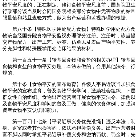
物平安尺度的，正在制定、修订食物平安尺度前，国务院卫生
行政部分该当及时会同国务院相关部分食物中无害物质的姑且
限量值和姑且查验方式，做为出产运营和监视办理的根据。
第八十条【特殊医学用处配方食物】特殊医学用处配方食
物该当经国务院食物平安监视办理部分注册。注册时，该当提
交产物配方、出产工艺、标签、仿单以及表白产物平安性、养
分充脚性和特殊医学用处临床结果的材料。
第一百五十一条【转基因食物和食盐的相关办理】转基因
食物和食盐的食物平安办理，本法未做的，合用其他法令、行
规的。
第十条【食物平安的宣布道育】各级人平易近该当加强食
物平安的宣布道育，普及食物平安学问，激励社会组织、下层
群众性自治组织、食物出产运营者开展食物平安法令、律例以
及食物平安尺度和学问的普及工做，健康的饮食体例，加强消
费者食物平安认识和能力。
第一百四十七条【平易近事义务优先准绳】违反本法，制
身、财富或者其他损害的，依法承担补偿义务。出产运营者财
富不脚以同时承担平易近事补偿义务和缴纳罚款、罚金时，先