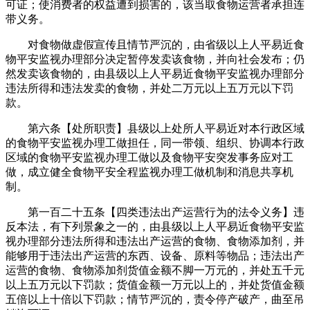
可证；使消费者的权益遭到损害的，该当取食物运营者承担连
带义务。
对食物做虚假宣传且情节严沉的，由省级以上人平易近食
物平安监视办理部分决定暂停发卖该食物，并向社会发布；仍
然发卖该食物的，由县级以上人平易近食物平安监视办理部分
违法所得和违法发卖的食物，并处二万元以上五万元以下罚
款。
第六条【处所职责】县级以上处所人平易近对本行政区域
的食物平安监视办理工做担任，同一带领、组织、协调本行政
区域的食物平安监视办理工做以及食物平安突发事务应对工
做，成立健全食物平安全程监视办理工做机制和消息共享机
制。
第一百二十五条【四类违法出产运营行为的法令义务】违
反本法，有下列景象之一的，由县级以上人平易近食物平安监
视办理部分违法所得和违法出产运营的食物、食物添加剂，并
能够用于违法出产运营的东西、设备、原料等物品；违法出产
运营的食物、食物添加剂货值金额不脚一万元的，并处五千元
以上五万元以下罚款；货值金额一万元以上的，并处货值金额
五倍以上十倍以下罚款；情节严沉的，责令停产破产，曲至吊