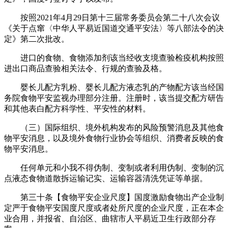
按照2021年4月29日第十三届常务委员会第二十八次会议
《关于点窜〈中华人平易近国道交通平安法〉等八部法令的决
定》第二次批改。
进口的食物、食物添加剂该当经收支境查验检疫机构按照
进出口商品查验相关法令、行规的查验及格。
婴长儿配方乳粉、婴长儿配方液态乳的产物配方该当经国
务院食物平安监视办理部分注册。注册时，该当提交配方研告
和其他表白配方科学性、平安性的材料。
（三）国际组织、境外机构发布的风险预警消息及其他食
物平安消息，以及境外食物行业协会等组织、消费者反映的食
物平安消息。
任何单元和小我不得伪制、变制或者利用伪制、变制的沉
点液态食物道散拆运输记实、运输容器清洗凭证等单据。
第三十条【食物平安企业尺度】国度激励食物出产企业制
定严于食物平安国度尺度或者处所尺度的企业尺度，正在本企
业合用，并报省、自治区、曲辖市人平易近卫生行政部分存