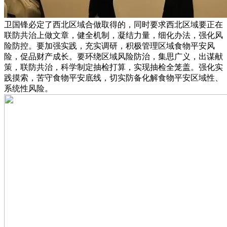
卫国锋必定了西北区域合做取得的，同时要求西北区域要正在
联防共治上做文章，健全机制，凝结力量，细化办法，强化风
险防控。要加强实践，充实调研，积极管理区域食物平安风
险，促品财产成长。要环绕区域风险防治，集思广义，出谋献
策，联防共治，科学制定抽检打算，实现抽检全笼盖。强化实
践摸索，苦守食物平安底线，切实防备化解食物平安区域性、
系统性风险。