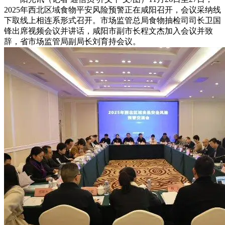
2025年西北区域食物平安风险预警正在咸阳召开，会议采纳线
下取线上相连系形式召开。市场监管总局食物抽检司司长卫国
锋出席视频会议并讲话，咸阳市副市长程文杰加入会议并致
辞，省市场监管局副局长刘育持会议。