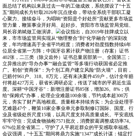
面总结了机构以来及过去一年的工做成效，系统摆设了“十五
五”期间成长方针取2026年沉点使命，带动全系统干部职工凝
心聚力、接续奋斗，为唱响“资阳是个好处所”贡献更多市场监
管力量，鞭策事业开好局、起好步。资阳市市场监管局党组、
局长容弟斌做工做演讲。
会议指出，自2019年挂牌成立以
来，市市场监管局实现从“物理整合”到“化学融合”的深刻改
变，年均增速高于全省平均程度；消费者对劲度指数持续6年
位居全省第一方阵；中国牙谷累计获产物注册（存案）证书
402张，二三类（除义齿外）证书总量居部第一、全国第三；
立异推出的“导办办事”“融合监管”等多项行动获国省必定推
广。初创“资商保”：为个别工商户建立风险“防火墙”，目前，
已赔付961户、318。8万元，还有未决案件459户，估计全年赔
付将超427万元，获省长调研必定，传送了城市的平易近生温
度。深耕“中国牙谷”：新增注册证书85张，增加26。8%；供
给“保姆式”办事，处理企业难题100余项，节约成本超300万
元，夯实了财产高地根底。质量根本持续夯实：为企业处理手
艺难题47个，鞭策10家企事业单元参取制修订国际、国度、行
业及省级处所尺度15项，以高尺度支持高质量成长。平安底线
牢牢守住：完成食物抽检7571批次，消费胶葛调整成功率74。
67%位居全省第二，守护了人平易近群众的平安感取幸福感。
会议强调，“十五五”期间将鼎力实施“1347”成长计谋：锚定打