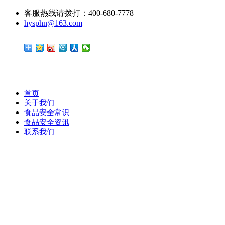
客服热线请拨打：400-680-7778
hysphn@163.com
首页
关于我们
食品安全常识
食品安全资讯
联系我们