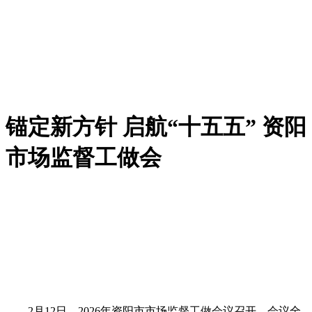
锚定新方针 启航“十五五” 资阳
市场监督工做会
2月12日，2026年资阳市市场监督工做会议召开。会议全