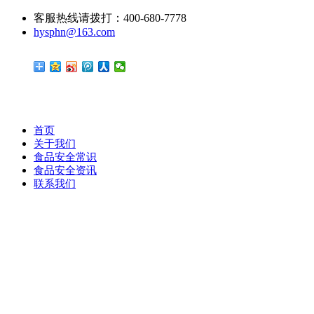
客服热线请拨打：400-680-7778
hysphn@163.com
首页
关于我们
食品安全常识
食品安全资讯
联系我们