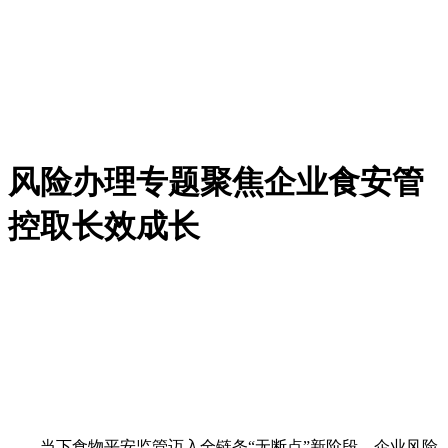
风险办理专题聚焦企业食安管
控取长效成长
当下食物平安监管迈入全链条“无断点”新阶段，企业风险