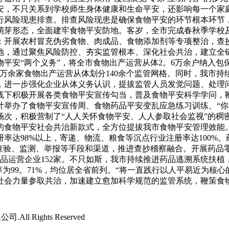
安，不只关系到学校师生身体健康和生命平安，还影响每一个家
行风险现患排查。排查风险现患是确保食物平安的环节根本环节
萌芽形态，全面建牢食物平安防地。客岁，全市完成春秋季学校
批次；开展农村冒充伪劣食物、肉成品、食物添加剂等专项整治，查
地，通过聚焦风险防控、夯实监管根本、深化社会共治，建立全
平安“两个义务”，将全市食物出产运营从体2。6万余户纳入包保
8万余家食物出产运营从体划分140余个监管网格。同时，我市
，进一步强化企业从体义务认识，提拔监管人员发觉问题、处理
线下积极开展各类食物平安宣传勾当，普及食物平安科学学问，
举办了食物平安宣传周、食物药品平安变乱应急练习训练、“你点
场次，积极营制了“人人关怀食物平安、人人参取社会监视”的稠
食物平安社会共治新款式，全方位提拔我市食物平安管理效能。
率达98%以上，寄递、物流、粮食等沉点行业注册率达100%
查验、监测、举报等手段和渠道，推进查抄稽察融合。开展药品零
化妆品运营企业152家。不只如斯，我市持续推进药品逃溯系统扶
率为99。71%，均位居全省前列。“将一直践行以人平易近为核
社会力量参取共治，加速建立愈加科学规范的监管系统，鞭策食
l Rights Reserved