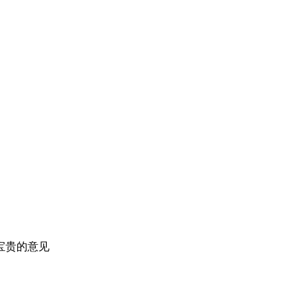
宝贵的意见