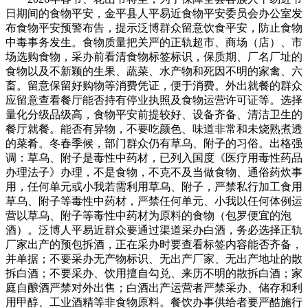
日期间的食物平安，金平县人平易近食物平安委员会办公室发
布食物平安预警布告，提示泛博群众留意饮食平安，防止食物
中毒事务发生。食物质量把关严的正轨超市、商场（店）、市
场选购食物，采办前看清食物标签标识，保质期、厂名厂址的
食物以及不新颖的生果、蔬菜、水产物和死因不明的家禽、六
畜。留意保留好购物等消费凭证，便于消费。外出就餐的群众
应留意查看餐厅能否持有停业执照及食物运营许可证等。选择
量化分级品级高，食物平安前提较好、设备齐备、清洁卫生的
餐厅就餐。能否有异物，不要吃颜色、味道非常和未烧熟煮透
的菜肴。冬春季候，部门群众仍有草乌、附子的习俗。出格强
调：草乌、附子是毒性中药材，已列入国度《医疗用毒性药品
办理法子》办理，不是食物，不克不及当做食物、通俗药炊事
用，任何单元或小我若需利用草乌、附子，严禁私行加工食用
草乌、附子等毒性中药材，严禁任何单元、小我以任何体例运
营以草乌、附子等毒性中药材为原料的食物（包罗便宜的泡
酒）。泛博人平易近群众要通过渠道采办白酒，务必选择正轨
厂家出产的预包拆酒，正在采办时要查看标签内容能否齐备，
并单据；不要采办无产物标识、无出产厂家、无出产地址的散
拆白酒；不要采办、饮用擅自勾兑、来历不明的散拆白酒；家
庭自酿酒严禁对外出售；白酒出产运营者严禁采办、储存和利
用甲醇、工业酒精等非食物原料。餐饮办事供给者要严酷施行