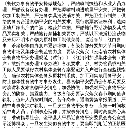
《餐饮办事食物平安操做规范》，严酷轨制扶植和从业人员办
理、严酷设备设备办理、严把原辅料购进质量平安关、严把餐
饮加工制做关、严把餐饮具清洗消毒关、严把卫生节制关，供
给的餐食合适食物平安的相关要求。履行索票索证权利，选购
正轨厂家出产的白酒，检验并单据。严酷施行野活泼物及其成
品买卖相关，严酷施行禁捕相关要求，严禁以不法捕捞渔获物
及来历不明水产物为原料加工制做菜肴。临近春节，红白喜
事、杀猪饭等自办宴席逐步增加，各级各部分要加大节日期间
食物市场及集体会餐监管力度，要认实落实《云南省农村集体
会餐食物平安办理规范（试行）》《红河州加强集体会餐（宴
席）散拆白酒办理10条办法》各项要求。乡、村协管员或相关
工做人员要做好农村集体会餐存案登记并入户进行全程监视指
点，确保农村集体会餐从原材料采购、加工到集顶用餐平安，
防止群体性食物中毒事务发生。县食物平安委员会各单元要及
时演讲和发布食物平安消息，加强协做，加强对严沉食物平安
变乱的防备、措置能力。各级各部分要认实落实春节期间值班
轨制，值班人员按时到岗、苦守岗亭，通顺赞扬举报渠道，严
酷中毒事务演讲轨制。一旦发生食物平安事务，应第一时间救
治中毒人员，节制事态延伸，并按事务消息，同时高度关心舆
情，准确指导社会。金平县人平易近食物平安委员会办公室提
示泛博群众，一旦发生疑似食物中毒，要当即到附近的正轨医