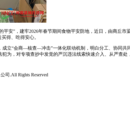
平安”，建牢2026年春节期间食物平安防地，近日，由商丘市梁
近买得、吃得安心。
立“会商—核查—冲击”一体化联动机制，明白分工、协同共
法犯为，对专项查抄中发觉的严沉违法线索快速介入、从严查处
l Rights Reserved