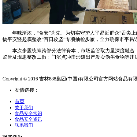
年味渐浓，“食安”为先。为切实守护人平易近群众“舌尖上的
物平安暨起底整改“百日攻坚”专项抽检步履，全力确保市平易
本次步履统筹跨部分法律资本，市场监管取力量深度融合，成
监管及现患整改工做；门沉点冲击涉嫌出产发卖伪劣食物等违
Copyright © 2016 吉林888集团(中国)有限公司官方网站食品有限公司.Al
友情链接：
首页
关于我们
食品安全常识
食品安全资讯
联系我们