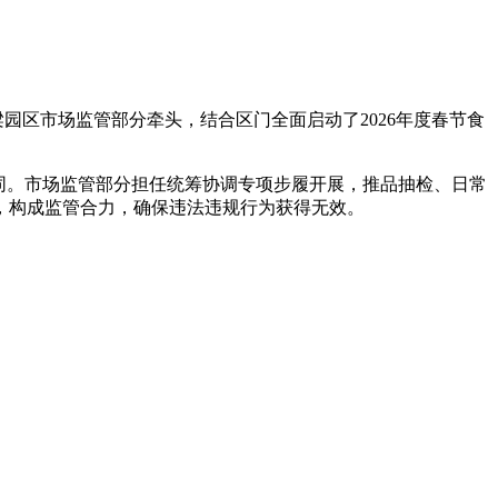
园区市场监管部分牵头，结合区门全面启动了2026年度春节食
同。市场监管部分担任统筹协调专项步履开展，推品抽检、日常
，构成监管合力，确保违法违规行为获得无效。