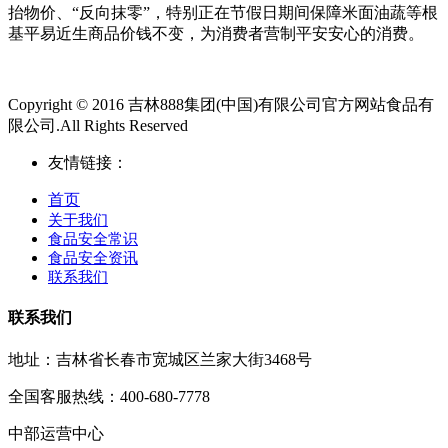
抬物价、“反向抹零”，特别正在节假日期间保障米面油蔬等根
基平易近生商品价钱不变，为消费者营制平安安心的消费。
Copyright © 2016 吉林888集团(中国)有限公司官方网站食品有
限公司.All Rights Reserved
友情链接：
首页
关于我们
食品安全常识
食品安全资讯
联系我们
联系我们
地址：吉林省长春市宽城区兰家大街3468号
全国客服热线：400-680-7778
中部运营中心