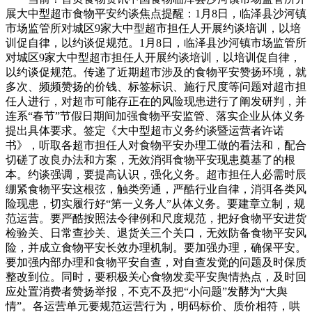
展大中型超市食物平安约谈焦点提醒：1月8日，临泽县沙河镇
市场监管所对城区9家大中型超市担任人开展约谈培训，以培
训促自律，以约谈促规范。1月8日，临泽县沙河镇市场监管所
对城区9家大中型超市担任人开展约谈培训，以培训促自律，
以约谈促规范。传递了近期超市涉及的食物平安赞扬环境，就
多次、频频赞扬的价钱、标签标识、施行尺度等问题对超市担
任人进行，对超市可能存正在的风险现患进行了阐发研判，并
连系“春节”节假日期间加强食物平安监管、落实企业从体义务
提出具体要求。签定《大中型超市义务约谈暨运营者许诺
书》，听取各超市担任人对食物平安办理工做的看法和，配合
切磋了改良办法和方案，无效消弭食物平安现患奠基了的根
本。约谈强调，要提高认识，强化义务。超市担任人必需时辰
绷紧食物平安这根弦，触类旁通，严酷行业自律，消弭各类风
险现患，切实履行好“第一义务人”从体义务。要建章立制，规
范运营。要严酷按照法令律例和尺度规范，把好食物平安进货
检验关、日常查抄关、退货关三个关口，无效防备食物平安风
险，并成立食物平安长效办理机制。要加强办理，确保平安。
要加强内部办理和食物平安自查，对自查发觉的问题及时保质
整改到位。同时，要积极关心食物发卖平安舆情热点，及时回
应处置消费者赞扬举报，不克不及把“小问题”发酵为“大舆
情”。各运营单元要规范运营行为，明码标价、质价相符，哄