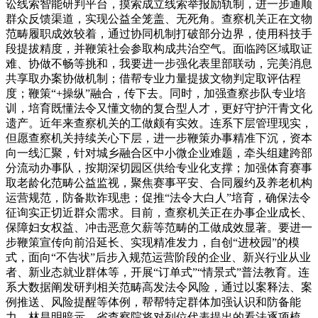
讼线索智能研判平台，摸索成立线索举报励轨制，进一步通顺
群众反馈渠道，实现公益全笼盖、无死角。查察机关正在文物
范畴履职成效较着，通过协同机制打破部分边界，使用科技手
段提拔精度，并鞭策社会参取构成共治空气。面临跨区域取证
难、协做不畅等挑和，我要进一步强化表里部联动，完美消息
共享取办案协做机制；借帮专业力量提拔文物判定取评估程
度；鞭策“+操纵”融合，传下去。同时，加强查察步队专业培
训，培育既懂法令又懂文物的复合型人才，更好守护汗青文化
遗产。近年来查察机关的工做颇有实效。连系下层管理现实，
但愿查察机关持续关心下层，进一步鞭策办事精准下沉，资本
向一线汇聚，针对城乡融合区中小微企业难题，牵头组建跨部
分流动办事队，按期深切园区供给专业化支撑；加强体育赛事
取老龄化范畴公益监视，聚焦赛事平安、合同履约及养老机构
运营规范，防备欺诈现患；促推“法令大白人”培育，确保法令
征询实正切近群众需求。目前，查察机关正在办事企业成长、
保障妇女权益、冲击恶意欠薪等范畴的工做成效显著。要进一
步鞭策宣传向前沿延长、实现精准发力，自创“进校园”的模
式，面向“不告状”后步入规范运营阶段的企业、新兴行业从业
者、新业态就业群体等，开展“订单式”“情景式”普法教育。连
系大数据阐发研判相关范畴高发法令风险，通过以案释法、案
例推送、风险提醒等体例，帮帮特定群体加强认识和防备能
力。林昌明暗示，省查察院将对列位代表提出的看法逐项梳