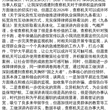
当事人权益”，让我深切感遭到查察机关对于律师权益的保障
方面做出的切实行动。但愿正在2026年，查察机关可以或许环
绕《关于深化良性互动协做推进律师执业保障的九条看法》，
拓宽良性互动体例方式，充实保障律师反映看法的，把《九条
看法》里充实听取看法具体化。工做演讲内容全面，气概严
谨，全省查察机关做了很是多有价值的工做。查察机关针对预
付卡跑，老年保健品的虚假宣传以及小我消息泄露这些沉点问
题，进一步完美赞扬监视机制，对相关问题开展专项监视，从
处理群众身边一个个具体的急难愁盼的工作入手，打点小案
件，守护大平易近生，让公允可以或许可见可触可感。但愿查
察机关可以或许使用查察鞭策社会管理，并积极宣传相关优良
案例，让社会管理的成效愈加可感可触，同时，但愿能进一步
保障律师执业，同一律师调卷阅卷尺度。通过阅读工做演讲，
深刻感遭到查察机关胸怀“国之大者”，办事核心的担任情怀。
连系本身工做和领会的环境，谈两点：一是加强平易近生范畴
方面痛点和难点问题的监视。如收集平台的诈骗、虚假告白等
等。二是查察机一步优化化的营商，立异机制方式，为企业权
益保驾护航。工做演讲表现出很是高的坐位，很是强的办事认
识，时代担任和为平易近履职的成就很显著。跟着签证的放
宽，吸引了良多来华留学生，但愿加强对这类群体的教育等工
做。工做演讲内容详实，数据丰硕，查察机关正在办事大局、