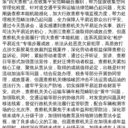
策“四大查察”正在收集平安范畴融合履职，帮力提拔收集空间
管理化程度。针对道交通平安和运输法律范畴凸起问题，充实
阐扬查察本能机能感化，加大行政查察专项监视力度，帮力处
理相关范畴法律凸起问题，全力保障人平易近群众出行平安。
通过今天恳谈会，逼实感遭到查察机关为平易近办实事、践行
司法为平易近的初心，为浙江查察工做取得的成效点赞。但愿
查察机关全面履行“四大查察”本能机能，连系巩固深化“检护
平易近生”专项步履成效，依法从处恶意欠薪犯罪，高质效打
点涉欠薪胶葛生效裁判监视案件，深化劳动者权益保障查察公
益诉讼。同时，紧贴劳动者需求，通过公开听证、宣讲、查察
日等形式加强普法宣传，更好泛博劳动者权益。查察机关紧扣
核心工做、聚焦从责从业，取得的成就值得必定，出格是针对
流动加油车等问题，结合应急办理、税务等部分开展协同管
理，成效显著。但愿查察机关继续峻厉冲击不法运营成品油的
违法行为，建牢平安出产防地，切实保障平易近群命财富平
安。此外，查察机关关心运输车辆年检范畴职业“黄牛”问题，
加强取机关、交通运输等部分的协做共同，对发觉的问题及时
移送线索，督促行政机关依法履行监管职责，配合车辆检测市
场的公允次序。查察机关聚焦于未成年益和犯罪防治，深化罪
错未成年人分级干涉，加强特地教育及特地矫治教育法令监
视，做了良多成心义的工做。但愿查察机关正在加强未成年益
的同时，持续深化罪错未成年人分级干涉，加强未成年人违法