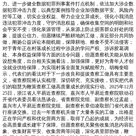
力。进一步健全数据犯罪刑事案件打点机制，依法加大涉企数
据犯罪冲击力度，以典型案例指导企业加强数据平安、风险内
控等工做，切实企业权益、帮力企业立异成长。强化小我消息
违法犯罪冲击力度，守护消息权益，确保收集空间的明朗和社
会平安不变；强化泉源管理，从泉源上防止损害群众好处的现
象，提拔公信力。但愿继续严酷耕地的工做，亲近部分共同协
做，阐扬公益诉讼本能机能，保障耕地、粮食不受不法侵害；
对于青年正在村落成长过程中涉及的学问产权、涉诉胶葛调
处、本身权益保障等方面的法令问题，但愿查察机关能从轨制
设想角度，出台相关实施看法，加强保障，更好为青年人才创
业就业供给保障，为实现村落全面复兴赋能帮力。胡梅奎暗
示，代表们的看法对于下一步改良和提拔查察工做具有主要意
义，省查察院将认实梳理、深切研究、充实接收，切实把代表
们的聪慧为鞭策查察工做高质量成长的现实行动。2025年12月
25日，浙江省人平易近查察院、嘉兴市人平易近查察院联动召
开省代表委员看法恳谈会。省查察院党组、副查察长过孟超，
嘉兴市人平易近查察院党组、副查察长章伯凌取部门省代表进
行座谈交换。过去一年查察机关做了大量务实的工做，出格是
正在学问产权和优化营商方面，取得了凸起的成就，为经济社
会高质量成长建牢了保障。但愿查察机关聚焦收集消息内容乱
象、收集财富平安、收集营商等问题，深化表里部协做，鞭