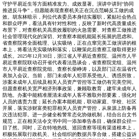
守护平易近生等方面精准发力、成效显著。演讲中讲到“协同
推进反斗争”，但愿能表现查察机关正在沉点范畴反工做的成
效。胡东林暗示，列位代表委员本身结实履职，紧贴社会热点
和群众呼声，看法具有针对性和性，反映了新时代高质量成长
布景下，对查察机关高质效履职的火急需要、对查察工做推进
社会管理现代化的深切、对查察本能机能延长拓展的思虑和。
省查察院将全面梳理、认实吸纳，正在点窜完美工做演讲的根
本上，将看法充实吸纳和落实，以鞭策此后查察工做取得更好
成长。2025年12月30日，浙江省人平易近查察院、温州市人平
易近查察院联动召开省代表看法恳谈会，省查察院党组、温州
市人平易近查察院党组、查察长柴峥涛，以及部门正在温省代
表加入会议。当前，部门未成年人犯罪系受他人、诱惑所致，
涉案未成年人后续及相关人员资产管控等工做仍有完美空间。
但愿查察机关宽严相济刑事政策，兼顾取教育，建牢未成年人
防地。办案中能精准厘清未成年人客不雅取外部要素，强化对
人员的逃责力度；延长办案本能机能，联动家庭、学校、社区
开展，落实涉财富类犯罪相关人员资产管控，从泉源上防备再
次违法犯罪。进一步健全检警常态化协做机制，结合出台文书
规范，正在相关法令文书中同一添加奉告条目，确保群众径一
目了然。同时，正在特地热线、巡回查察等现有渠道根本上，
积极拓展取行政机关、社会组织的数据共享合做，搭建公益诉