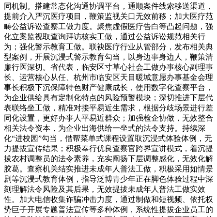
同机制。搭建常态化沟通协调平台，通顺案件线索移送渠道，
提前介入严沉医疗项目，鞭策监视关口无效前移；加大医疗范
畴公益诉讼查察工做力度。聚焦虚假医疗告白等凸起问题，强
化立案监视取查询拜访核实工做，通过公益诉讼规范相关行
为；强化警示教育工做。联袂医疗行业从管部分，发布相关典
型案例，开展沉浸式警示教育勾当，以身边事身边人，鞭策清
廉行医深切。省代表，临安区寸草心社会工做办事核心副理事
长、运营核心从任、杭州市临安区天目暖城意愿办事基金会理
事长积极下沉保障特色财产健康成长，使用数字化查察平台，
为企业供给具有定制化特点的风险预警模块；深切推进下层代
表联络坐工做，精准对接平易近生需求，根据分歧场景进行差
同化设置，更好办事人平易近群众；加强检企协做，无效整合
相关法令资本，为企业出海供给一坐式的法令支持。持续深
化“进校园”勾当，借帮菜单式课程设置取沉浸式体验体例，无
力提拔宣传结果；积极奉行优良查察官跨界宣讲模式，着沉提
拔农村调整员的法令素养，充实阐扬下层调整感化，无效化解
胶葛。查察机关结实推进未成年人普法工做，积极采用如情景
剧等沉浸式教育体例，指导泛博青少年正在脚色体验过程中深
刻理解法令风险及其后果，无效提拔未成年人普法工做实效
性。加大电信收集诈骗冲击力度，通过制做和短视频、依托权
势巨子开展专题普法宣传等多种体例，系统性提拔企业员工的