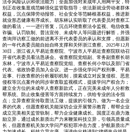
法令风险认识和依法能力；全面加强对未成年人用网平安，特
别正在收集逛戏范畴强化监管取指导；依法新就业劳动者群体
权益，沉点保障劳动报答、社会安全等范畴根基权益，推进新
就业形态健康有序成长。胡东林认实听取了代表委员对查察工
做的看法，一一进行答复，沉点环绕查察法令监视、电信收集
诈骗、认罚轨制、普法宣传、未成年人等问题进行解答，并强
查询拜访察工做的前进离不开代表委员的承认和支撑，但愿新
的一年代表委员能自始自终支撑和关怀浙江查察。2025年12月
30日，浙江省人平易近查察院、宁波市人平易近查察院联动召
开省代表委员看法恳谈会。省查察院党组副、常务副查察长胡
东林，宁波市人平易近查察院党组、查察长何小华以及部门省
代表、省政协委员加入会议。进一步强化学问产权刑事、平易
近事、行政查察的分析履职机制，摸索成立对反复侵权、恶意
侵权等沉点案件的同步审查取监视模式，提拔学问产权合力；
建立全方位的未成年人查察新款式，正在完美未成年人分析救
帮系统、防止收集侵害等方面持续发力，供给专业的法令指
点；立异查察宣传取普法工做，提拔的引领力。做为一名企业
界的代表，但愿查察机关能深切企业开展警示教育，帮帮企业
成立完美相关监管轨制，帮力企业健康成长。国度正在鼎力激
励立异，通过成长新质出产力来鞭策科技立异，引领高质量成
长，但愿查察机关加大学问产权犯罪冲击力度，护航新质出产
力加速成长，科技立异次序。演讲中出格讲到“律师执业就是