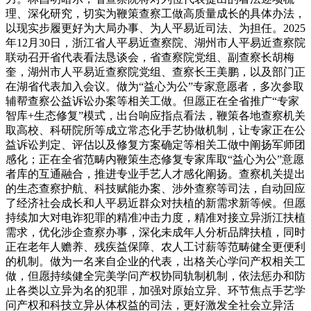
理、深化研究，切实为鞭策查察工做高质量成长的具体办法，
以现实步履更好为大局办事、为人平易近司法、为担任。2025
年12月30日，浙江省人平易近查察院、湖州市人平易近查察院
联动召开省代表看法恳谈会，省查察院党组、副查察长胡梅
奎，湖州市人平易近查察院党组、查察长王美鹏，以及部门正
在湖省代表加入会议。做为“益心为公”专家意愿者，多次参取
辅帮查察公益诉讼办案等相关工做。但愿正在全省推广“专家
智库+生态修复”模式，出台响应指点看法，鞭策各地查察机关
取高校、科研院所等成立常态化手艺协做机制，让专家正在公
益诉讼判定、评估以及修复方案确定等相关工做中阐扬军师团
感化；正在全省范畴内鞭策生态修复专家库取“益心为公”意愿
者库的互通融合，推进专业手艺人才感化阐扬。查察机关提出
的生态查察护航、科技赋能办案、涉外查察等司法，自动回应
了经济社会成长和人平易近群众对扶植的新需求新等候。但愿
持续加大对电诈犯罪的精准冲击力度，精准对接立异浙江扶植
需求，优化涉企查察办事，深化未成年人分析品牌扶植，同时
正在老年人赡养、残疾益保障、农人工讨薪等范畴健全更便利
的机制。做为一名来自企业的代表，出格关心学问产权相关工
做，但愿持续健全完美学问产权协同轨制机制，依法惩办和防
止各类以立异为名的犯罪，加强对原始立异、环节焦点手艺学
问产权和科技立异从体权益的司法，更好激发全社会立异活