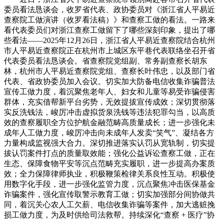
委员看法恳谈会，收罗省代表、政协委员对《浙江省人平易近
查察院工做演讲（收罗看法稿）》和查察工做的看法。一路来
看代表委员们对浙江查察工做留下了哪些深刻印象，提出了哪
些看法——2025年12月26日，浙江省人平易近查察院结合杭州
市人平易近查察院正在杭州市上城区东平巷代表联络坐召开省
代表委员看法恳谈会。省查察院党组副、常务副查察长胡东
林，杭州市人平易近查察院党组、查察长叶伟忠，以及部门省
代表、省政协委员加入会议。切实加大防备电信收集诈骗普法
宣传工做力度，着沉聚焦老年人、妇女和儿童等易受诈骗侵害
群体，充实借帮新平台劣势，无效提拔宣传成效；深切贯彻落
实反洗钱法，峻厉冲击虚拟货泉洗钱等违法犯罪勾当，以高质
效的查察履职全方位护航金融范畴高质量成长；进一步强化未
成年人工做力度，峻厉冲击向未成年人发卖“笑气”、凝结各方
力量构成监视强大合力。深切推进落实认罚从宽轨制，切实提
拔认罚案件打点的质量取效能；强化公益诉讼查察工做，正在
生态、保障食物平安等沉点范畴充实履职，进一步提高办案质
效；全力保障律师执业，积极鞭策检律关系良性互动。积极使
用数字化手段，进一步强化监管力度，沉点聚焦冲击医保基金
诈骗案件，强化宣传取警示教育工做；切实加强部分间协做共
同，着沉关心农人工欠薪、电信收集诈骗等案件，加大逃赃挽
损工做力度，为及时供给司法救帮。持续深化“查察 + 医疗”协