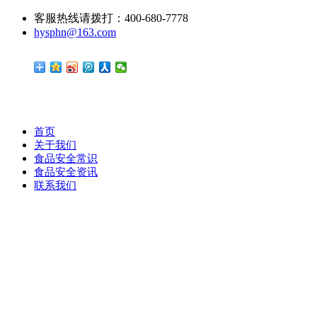
客服热线请拨打：400-680-7778
hysphn@163.com
首页
关于我们
食品安全常识
食品安全资讯
联系我们