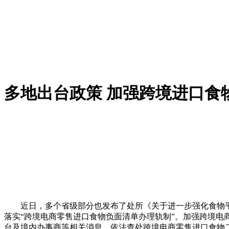
多地出台政策 加强跨境进口食
近日，多个省级部分也发布了处所《关于进一步强化食物平
落实“跨境电商零售进口食物负面清单办理轨制”。加强跨境
台及境内办事商等相关消息。依法查处跨境电商零售进口食物