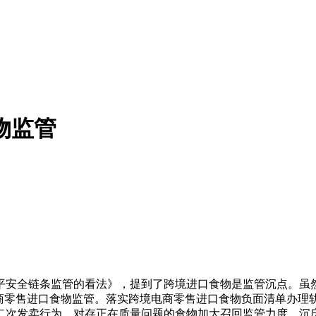
物监管
安全链条监管的看法》，提到了跨境进口食物是监管沉点。虽然
电商零售进口食物监管。落实跨境电商零售进口食物负面清单办理
二次发卖行为，对存正在质量问题的食物加大召回监管力度。沉