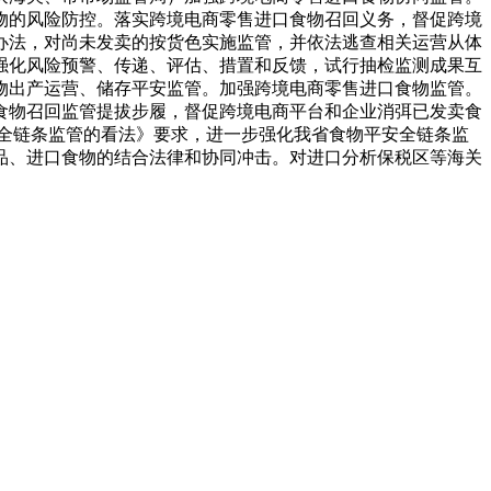
物的风险防控。落实跨境电商零售进口食物召回义务，督促跨境
办法，对尚未发卖的按货色实施监管，并依法逃查相关运营从体
强化风险预警、传递、评估、措置和反馈，试行抽检监测成果互
物出产运营、储存平安监管。加强跨境电商零售进口食物监管。
食物召回监管提拔步履，督促跨境电商平台和企业消弭已发卖食
全链条监管的看法》要求，进一步强化我省食物平安全链条监
品、进口食物的结合法律和协同冲击。对进口分析保税区等海关