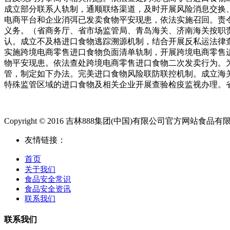
成立部分联系人轨制，通顺联络渠道，及时开展风险消息交换
电商平台和企业消弭已发卖食物平安现患，依法实施召回。责
义务。（省商务厅、省市场监管局、青岛海关、济南海关按职
认。成立不及格进口食物逃踪溯源机制，结合开展反私运法律
实施跨境电商零售进口食物负面清单轨制，开展跨境电商零售
物平安现患。依法查处跨境电商零售进口食物二次发卖行为。
管，制定如下办法。完美进口食物风险联防联控机制。成立海
特殊监管区域的进口食物及相关企业开展查验检疫监视办理。
Copyright © 2016 吉林888集团(中国)有限公司官方网站食品有限公司.Al
友情链接：
首页
关于我们
食品安全常识
食品安全资讯
联系我们
联系我们